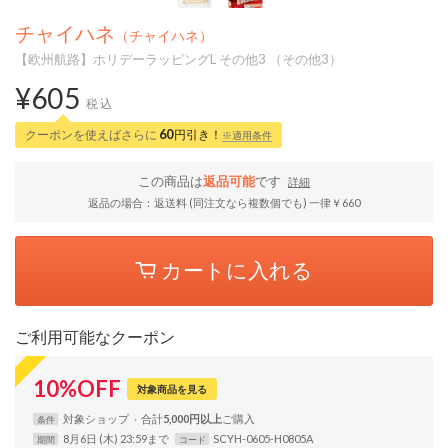
チャイハネ
（チャイハネ）
【欧州航路】ホリデーラッピングL その他3 （その他3）
¥605
税込
クーポンを使えばさらに
60
円引き！
※適用条件
この商品は
返品可能
です
詳細
返品の場合：返送料 (同注文なら複数個でも) 一律￥660
カートに入れる
ご利用可能なクーポン
10
%
OFF
対象商品を見る
対象
ショップ
合計
5,000円以上
条件
8月6日 (木) 23:59まで
SCYH-0605-H0805A
期間
コード