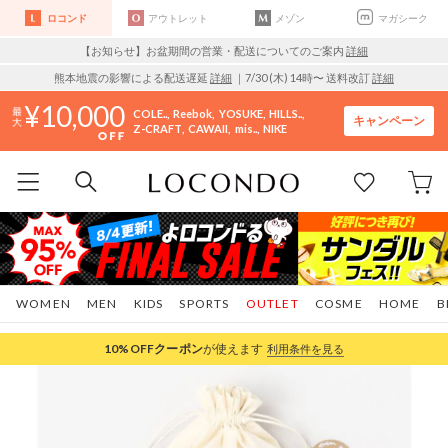
ロコンド
アウトレット
メゾン
マガシーク
【お知らせ】お盆期間の営業・配送についてのご案内
詳細
熊本地震の影響による配送遅延
詳細
｜7/30 (木) 14時〜 送料改訂
詳細
10,000
COLE..
Reebok
YOSUKE
HILLS..
キャンペーン
Z-CRAFT
CAWAII
mis..
NIKE
WOMEN
MEN
KIDS
SPORTS
OUTLET
COSME
HOME
B
10%OFF
クーポン
が使えます
利用条件を見る