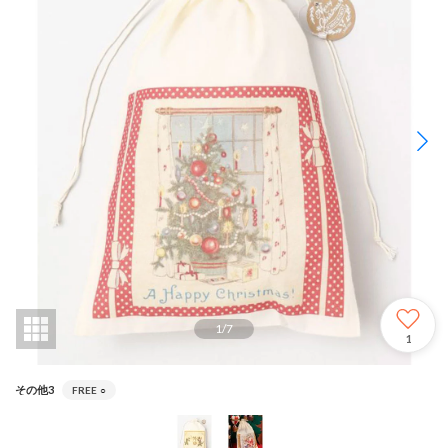
1
/
7
1
その他3
FREE
○