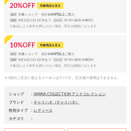
20
%
OFF
対象商品を見る
対象
ショップ
合計
6,000円以上
条件
8月11日 (火) 23:59まで
SCYH-0605-H0807C
期間
コード
※返品により条件を満たさない場合、割引は無効になります
10
%
OFF
対象商品を見る
対象
ショップ
合計
4,000円以上
条件
8月11日 (火) 23:59まで
SCYH-0605-H0807A
期間
コード
※返品により条件を満たさない場合、割引は無効になります
※1回のご注文に使えるクーポンは1つです。注文後の適用はできません。
ショップ
：
AMINA COLLECTION アミナコレクション
ブランド
：
チャイハネ
（チャイハネ）
性別タイプ
：
レディース
カテゴリ
：