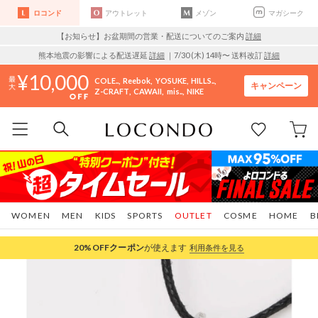
ロコンド
アウトレット
メゾン
マガシーク
【お知らせ】お盆期間の営業・配送についてのご案内
詳細
熊本地震の影響による配送遅延
詳細
｜7/30 (木) 14時〜 送料改訂
詳細
10,000
COLE..
Reebok
YOSUKE
HILLS..
キャンペーン
Z-CRAFT
CAWAII
mis..
NIKE
WOMEN
MEN
KIDS
SPORTS
OUTLET
COSME
HOME
B
20%OFF
クーポン
が使えます
利用条件を見る