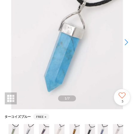
1
/
7
5
ターコイズブルー
FREE
○