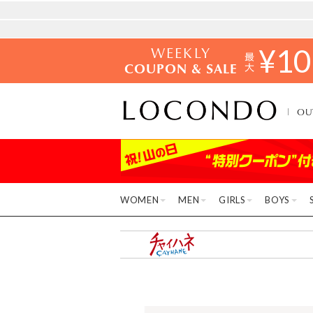
WEEKLY
¥
10
COUPON & SALE
OU
WOMEN
MEN
GIRLS
BOYS