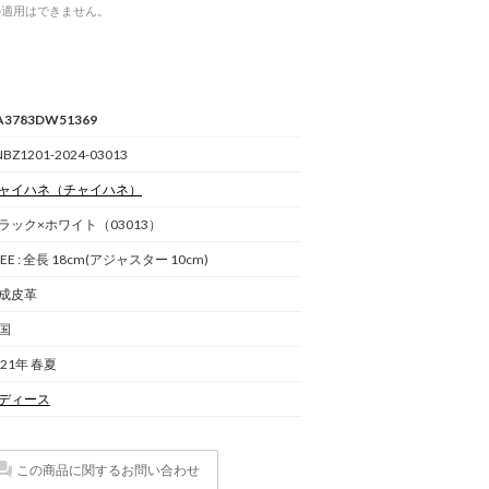
の適用はできません。
A3783DW51369
BZ1201-2024-03013
ャイハネ
（チャイハネ）
ラック×ホワイト（03013）
REE : 全長 18cm(アジャスター 10cm)
成皮革
国
021年 春夏
ディース
この商品に関するお問い合わせ