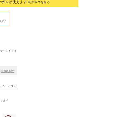
ーポン
が使えます
利用条件を見る
660
×ホワイト）
！
※適用条件
ナコレクション
します