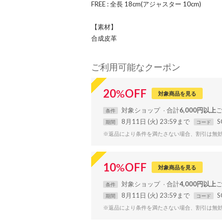
FREE : 全長 18cm(アジャスター 10cm)
【素材】
合成皮革
ご利用可能なクーポン
20
%
OFF
対象商品を見る
対象
ショップ
合計
6,000円以上
条件
8月11日 (火) 23:59まで
S
期間
コード
※返品により条件を満たさない場合、割引は無
10
%
OFF
対象商品を見る
対象
ショップ
合計
4,000円以上
条件
8月11日 (火) 23:59まで
S
期間
コード
※返品により条件を満たさない場合、割引は無