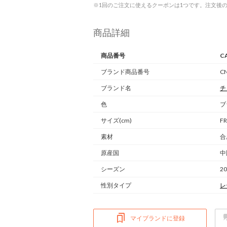
※1回のご注文に使えるクーポンは1つです。注文後
商品詳細
商品番号
C
ブランド商品番号
CN
ブランド名
チ
色
ブ
サイズ(cm)
F
素材
合
原産国
中
シーズン
2
性別タイプ
レ
マイブランドに登録