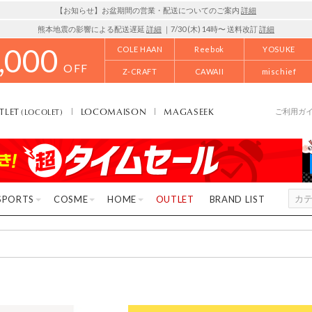
【お知らせ】お盆期間の営業・配送についてのご案内
詳細
熊本地震の影響による配送遅延
詳細
｜7/30 (木) 14時〜 送料改訂
詳細
,000
COLE HAAN
Reebok
YOSUKE
OFF
Z-CRAFT
CAWAII
mischief
TLET
LOCOMAISON
MAGASEEK
(LOCOLET)
ご利用ガ
SPORTS
COSME
HOME
OUTLET
BRAND LIST