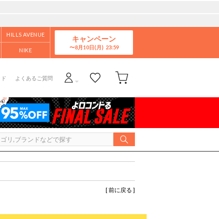
HILLS AVENUE
キャンペーン
8月10日(月)
NIKE
イド
よくあるご質問
[ 前に戻る ]