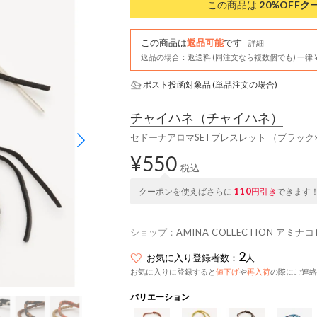
この商品は
20%OFF
ク
この商品は
返品可能
です
詳細
返品の場合：返送料 (同注文なら複数個でも) 一律￥
ポスト投函対象品 (単品注文の場合)
チャイハネ
（チャイハネ）
セドーナアロマSETブレスレット （ブラック
¥550
税込
110
クーポンを使えばさらに
円引き
できます
ショップ：
AMINA COLLECTION アミ
2
お気に入り登録者数：
人
お気に入りに登録すると
値下げ
や
再入荷
の際にご連絡
バリエーション