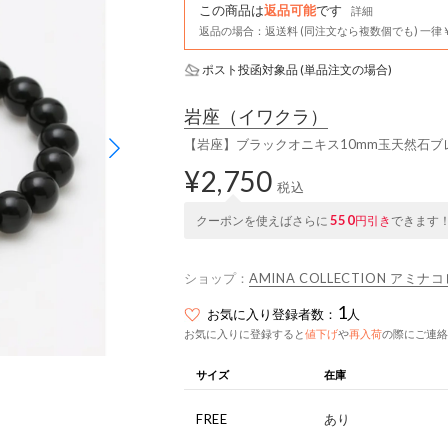
この商品は
返品可能
です
詳細
返品の場合：返送料 (同注文なら複数個でも) 一律￥
ポスト投函対象品 (単品注文の場合)
岩座
（イワクラ）
【岩座】ブラックオニキス10mm玉天然石ブ
¥2,750
税込
550
クーポンを使えばさらに
円引き
できます
ショップ：
AMINA COLLECTION アミ
1
お気に入り登録者数：
人
お気に入りに登録すると
値下げ
や
再入荷
の際にご連絡
サイズ
在庫
FREE
あり