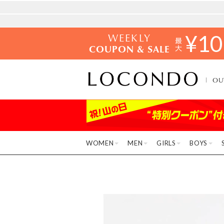
WEEKLY
¥
10
COUPON & SALE
OU
WOMEN
MEN
GIRLS
BOYS