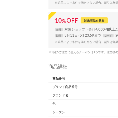
※返品により条件を満たさない場合、割引は無
10
%
OFF
対象商品を見る
対象
ショップ
合計
4,000円以上
条件
8月11日 (火) 23:59まで
S
期間
コード
※返品により条件を満たさない場合、割引は無
※1回のご注文に使えるクーポンは1つです。注文後
商品詳細
商品番号
ブランド商品番号
ブランド名
色
シーズン