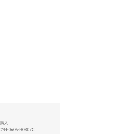
CYH-0605-H0807C