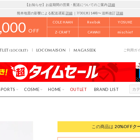
【お知らせ】お盆期間の営業・配送についてのご案内
詳細
熊本地震の影響による配送遅延
詳細
｜7/30 (木) 14時〜 送料改訂
詳細
,000
COLE HAAN
Reebok
YOSUKE
OFF
Z-CRAFT
CAWAII
mischief
TLET
LOCOMAISON
MAGASEEK
(LOCOLET)
ご利用ガ
SPORTS
COSME
HOME
OUTLET
BRAND LIST
この商品は
20%OFF
ク