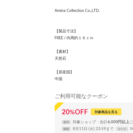
Amina Collection Co.,LTD.
【製品寸法】
FREE / 内周約１６ｃｍ
【素材】
天然石
【原産国】
中国
ご利用可能なクーポン
20
%
OFF
対象商品を見る
対象
ショップ
合計
6,000円以上
条件
8月11日 (火) 23:59まで
S
期間
コード