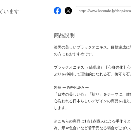
ています
商品説明
漆黒の美しいブラックオニキス。目標達成に
の方にもおすすめです。
ブラックオニキス （縞瑪瑙）【心身強化】
ぶりを抑制して理性的になれる石。御守り石
岩座 ー IWAKURA ー
「日本の美しい心」「祈り」をテーマに、雑
心洗われる日本らしいデザインの商品を揃え
します。
※こちらの商品は1点1点職人による手作り
為、形や色合いなど若干異なる場合がござい