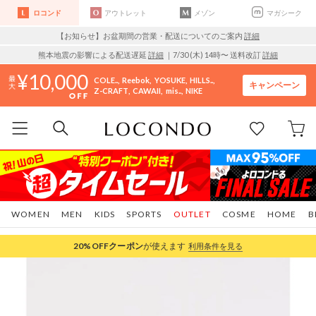
ロコンド
アウトレット
メゾン
マガシーク
【お知らせ】お盆期間の営業・配送についてのご案内
詳細
熊本地震の影響による配送遅延
詳細
｜7/30 (木) 14時〜 送料改訂
詳細
10,000
COLE..
Reebok
YOSUKE
HILLS..
キャンペーン
Z-CRAFT
CAWAII
mis..
NIKE
WOMEN
MEN
KIDS
SPORTS
OUTLET
COSME
HOME
B
20%OFF
クーポン
が使えます
利用条件を見る