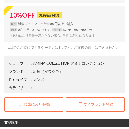
10
%
OFF
対象商品を見る
対象
ショップ
合計
4,000円以上
条件
8月11日 (火) 23:59まで
SCYH-0605-H0807A
期間
コード
※返品により条件を満たさない場合、割引は無効になります
※1回のご注文に使えるクーポンは1つです。注文後の適用はできません。
ショップ
：
AMINA COLLECTION アミナコレクション
ブランド
：
岩座
（イワクラ）
性別タイプ
：
メンズ
カテゴリ
：
お気に入り登録
マイブランド登録
商品説明