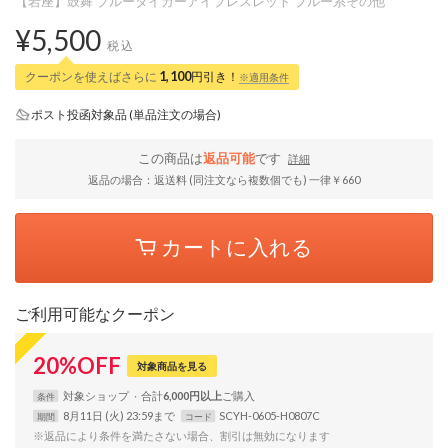
【岩座】鼓舞 ブルータイガーアイブレスレット ブルー系その他
¥5,500
税込
クーポンを使えばさらに
1,100
円引き！
※適用条件
ポスト投函対象品 (単品注文の場合)
この商品は
返品可能
です
詳細
返品の場合：返送料 (同注文なら複数個でも) 一律￥660
カートに入れる
ご利用可能なクーポン
20
%
OFF
対象商品を見る
対象
ショップ
合計
6,000円以上
条件
8月11日 (火) 23:59まで
SCYH-0605-H0807C
期間
コード
※返品により条件を満たさない場合、割引は無効になります