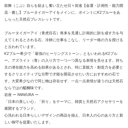
鼓舞（こぶ）自らを励まし奮い立たせ日々前進【金運・計画性・能力開
花・癒し】ブルータイガーアイをメインに、ポイントにK2ブルーをあ
しらった天然石ブレスレットです。
ブルータイガーアイ（青虎目石）将来を見通し計画的に財を成す力を与
えてくれるとされる石。冷静に仕事をこなし、リーダー格の力を授ける
と云われています。
K2ブルー希少で「最強のヒーリングストーン」ともいわれるK2ブル
ー。アズライト（青）の入り方で一つ一つ異なる表情を見せます。持ち
主の潜在能力を高める効果があるとされ、特に直観力・創造力を必要と
するクリエイティブな分野で才能を開花させたい方におすすめの石で
す。大変希少なので同じ物は存在せず、一点一点表情が違うのは天然石
ならではの醍醐味です。
岩座 ー IWAKURA ー
「日本の美しい心」「祈り」をテーマに、雑貨と天然石アクセサリーを
展開するブランド。
心洗われる日本らしいデザインの商品を揃え、日本人の心のあり方と新
しい御守を提案いたします。