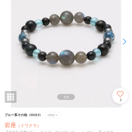
1
/
6
2
ブルー系その他（01013）
FREE
×
岩座
（イワクラ）