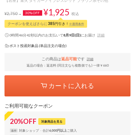
【岩座】篝火 タイガーアイブレスレット ブラウン系その他
¥1,925
30%OFF
¥2,750
税込
クーポンを使えばさらに
385
円引き！
※適用条件
0時間46分41秒
以内
のお支払いで
8月9日(日)
にお届け
詳細
ポスト投函対象品 (単品注文の場合)
この商品は
返品可能
です
詳細
返品の場合：返送料 (同注文なら複数個でも) 一律￥660
カートに入れる
ご利用可能なクーポン
20
%
OFF
対象商品を見る
対象
ショップ
合計
6,000円以上
条件