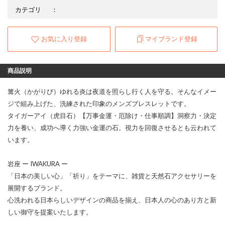
カテゴリ
：
お気に入り登録
マイブランド登録
商品説明
篝火（かがりび）ゆれる炎は夜道を照らし行く人を守る。そんなイメー
ジで組み上げた、洗練された印象のメンズブレスレットです。
タイガーアイ（虎目石）【万事金運・厄除け・仕事順調】洞察力・決定
力を養い、成功へ導く力強い金運の石。視力を回復させるとも云われて
います。
岩座 ー IWAKURA ー
「日本の美しい心」「祈り」をテーマに、雑貨と天然石アクセサリーを
展開するブランド。
心洗われる日本らしいデザインの商品を揃え、日本人の心のあり方と新
しい御守を提案いたします。