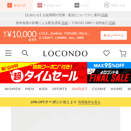
ロコンド
アウトレット
メゾン
マガシーク
【お知らせ】お盆期間の営業・配送についてのご案内
詳細
熊本地震の影響による配送遅延
詳細
｜7/30 (木) 14時〜 送料改訂
詳細
10,000
COLE..
Reebok
YOSUKE
HILLS..
キャンペーン
Z-CRAFT
CAWAII
mis..
NIKE
WOMEN
MEN
KIDS
SPORTS
OUTLET
COSME
HOME
B
20%OFF
クーポン
が使えます
利用条件を見る