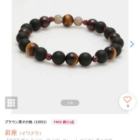
1
/
6
0
ブラウン系その他（12012）
FREE
残り1点
岩座
（イワクラ）