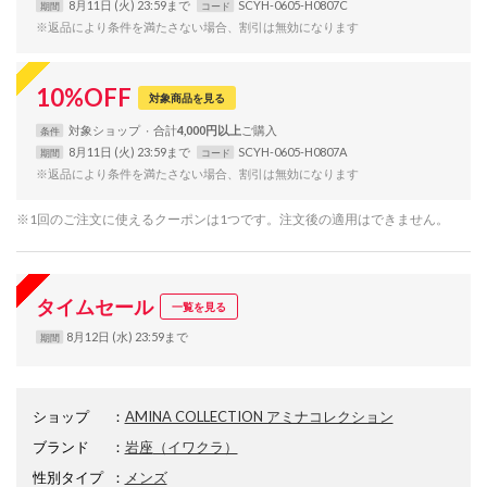
8月11日 (火) 23:59まで
SCYH-0605-H0807C
期間
コード
※返品により条件を満たさない場合、割引は無効になります
10
%
OFF
対象商品を見る
対象
ショップ
合計
4,000円以上
条件
8月11日 (火) 23:59まで
SCYH-0605-H0807A
期間
コード
※返品により条件を満たさない場合、割引は無効になります
※1回のご注文に使えるクーポンは1つです。注文後の適用はできません。
タイムセール
一覧を見る
8月12日 (水) 23:59まで
期間
ショップ
：
AMINA COLLECTION アミナコレクション
ブランド
：
岩座
（イワクラ）
性別タイプ
：
メンズ