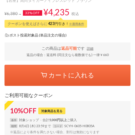
【岩座】高尚タイガーアイブレスレット ブラウン
¥4,235
33%OFF
¥6,380
税込
クーポンを使えばさらに
423
円引き！
※適用条件
ポスト投函対象品 (単品注文の場合)
この商品は
返品可能
です
詳細
返品の場合：返送料 (同注文なら複数個でも) 一律￥660
カートに入れる
ご利用可能なクーポン
10
%
OFF
対象商品を見る
対象
ショップ
合計
5,000円以上
条件
8月6日 (木) 23:59まで
SCYH-0605-H0805A
期間
コード
※返品により条件を満たさない場合、割引は無効になります