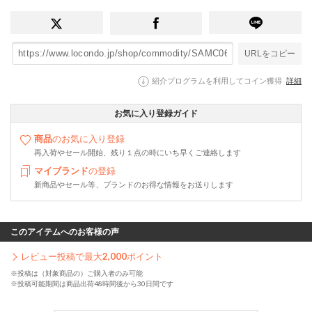
URLをコピー
紹介プログラムを利用してコイン獲得
詳細
お気に入り登録ガイド
商品
のお気に入り登録
再入荷やセール開始、残り１点の時にいち早くご連絡します
マイブランド
の登録
新商品やセール等、ブランドのお得な情報をお送りします
このアイテムへのお客様の声
レビュー投稿で最大
2,000
ポイント
※投稿は（対象商品の）ご購入者のみ可能
※投稿可能期間は商品出荷48時間後から30日間です