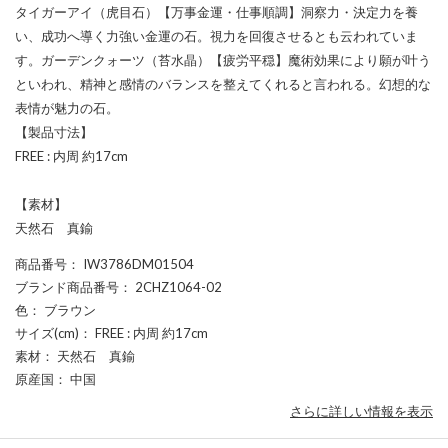
タイガーアイ（虎目石）【万事金運・仕事順調】洞察力・決定力を養
い、成功へ導く力強い金運の石。視力を回復させるとも云われていま
す。ガーデンクォーツ（苔水晶）【疲労平穏】魔術効果により願が叶う
といわれ、精神と感情のバランスを整えてくれると言われる。幻想的な
表情が魅力の石。
【製品寸法】
FREE : 内周 約17cm
【素材】
天然石 真鍮
商品番号
： IW3786DM01504
ブランド商品番号
： 2CHZ1064-02
色
： ブラウン
サイズ(cm)
： FREE : 内周 約17cm
素材
： 天然石 真鍮
原産国
： 中国
さらに詳しい情報を表示