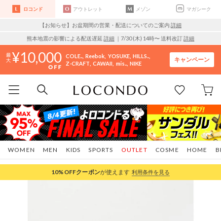
ロコンド
アウトレット
メゾン
マガシーク
【お知らせ】お盆期間の営業・配送についてのご案内
詳細
熊本地震の影響による配送遅延
詳細
｜7/30 (木) 14時〜 送料改訂
詳細
10,000
COLE..
Reebok
YOSUKE
HILLS..
キャンペーン
Z-CRAFT
CAWAII
mis..
NIKE
WOMEN
MEN
KIDS
SPORTS
OUTLET
COSME
HOME
B
10%OFF
クーポン
が使えます
利用条件を見る