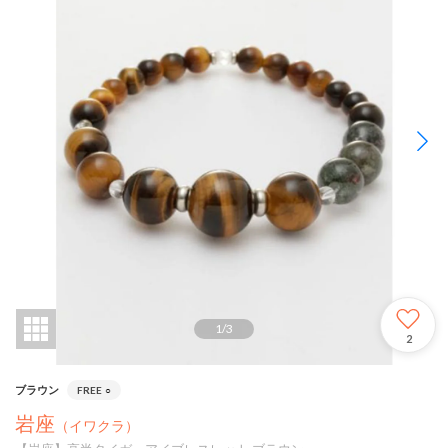
1
/
3
2
ブラウン
FREE
○
岩座
（イワクラ）