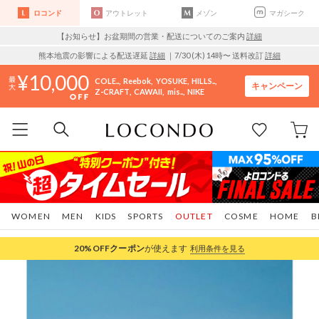
ロコンド
アウトレット
メゾン
マガシーク
【お知らせ】お盆期間の営業・配送についてのご案内
詳細
熊本地震の影響による配送遅延
詳細
｜7/30 (木) 14時〜 送料改訂
詳細
10,000
COLE..
Reebok
YOSUKE
HILLS..
キャンペーン
Z-CRAFT
CAWAII
mis..
NIKE
WOMEN
MEN
KIDS
SPORTS
OUTLET
COSME
HOME
B
20%OFF
クーポン
が使えます
利用条件を見る