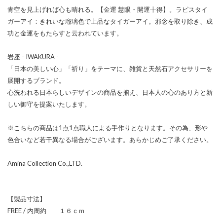
青空を見上げれば心も晴れる。【金運 慧眼・開運十得】。ラピスタイ
ガーアイ：きれいな瑠璃色で上品なタイガーアイ。邪念を取り除き、成
功と金運をもたらすと云われています。
岩座 - IWAKURA -
「日本の美しい心」「祈り」をテーマに、雑貨と天然石アクセサリーを
展開するブランド。
心洗われる日本らしいデザインの商品を揃え、日本人の心のあり方と新
しい御守を提案いたします。
※こちらの商品は1点1点職人による手作りとなります。その為、形や
色合いなど若干異なる場合がございます。あらかじめご了承ください。
Amina Collection Co.,LTD.
【製品寸法】
FREE / 内周約 １６ｃｍ