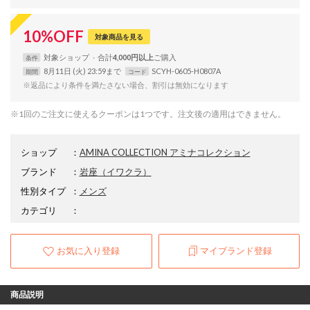
10
%
OFF
対象商品を見る
対象
ショップ
合計
4,000円以上
条件
8月11日 (火) 23:59まで
SCYH-0605-H0807A
期間
コード
※返品により条件を満たさない場合、割引は無効になります
※1回のご注文に使えるクーポンは1つです。注文後の適用はできません。
ショップ
：
AMINA COLLECTION アミナコレクション
ブランド
：
岩座
（イワクラ）
性別タイプ
：
メンズ
カテゴリ
：
お気に入り登録
マイブランド登録
商品説明