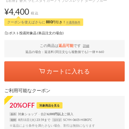
【岩座】蒼天 ラピスタイガーアイブレスレット ダークブルー
¥4,400
税込
クーポンを使えばさらに
880
円引き！
※適用条件
ポスト投函対象品 (単品注文の場合)
この商品は
返品可能
です
詳細
返品の場合：返送料 (同注文なら複数個でも) 一律￥660
カートに入れる
ご利用可能なクーポン
20
%
OFF
対象商品を見る
対象
ショップ
合計
6,000円以上
条件
8月11日 (火) 23:59まで
SCYH-0605-H0807C
期間
コード
※返品により条件を満たさない場合、割引は無効になります