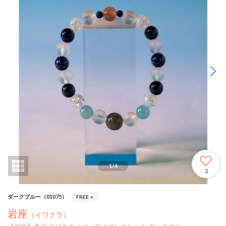
1
/
4
2
ダークブルー（01075）
FREE
○
岩座
（イワクラ）