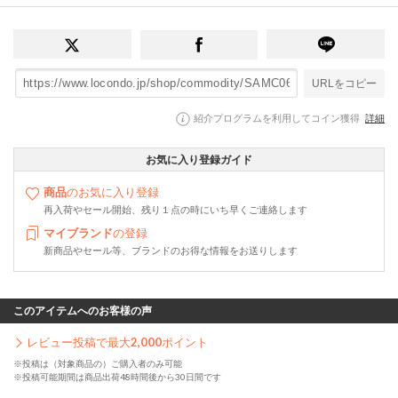
URLをコピー
紹介プログラムを利用してコイン獲得
詳細
お気に入り登録ガイド
商品
のお気に入り登録
再入荷やセール開始、残り１点の時にいち早くご連絡します
マイブランド
の登録
新商品やセール等、ブランドのお得な情報をお送りします
このアイテムへのお客様の声
レビュー投稿で最大
2,000
ポイント
※投稿は（対象商品の）ご購入者のみ可能
※投稿可能期間は商品出荷48時間後から30日間です