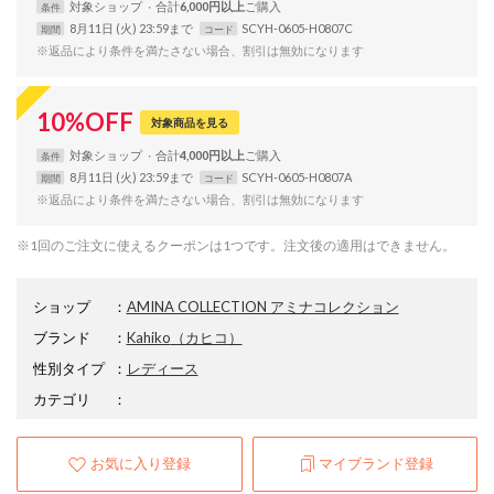
対象
ショップ
合計
6,000円以上
条件
8月11日 (火) 23:59まで
SCYH-0605-H0807C
期間
コード
※返品により条件を満たさない場合、割引は無効になります
10
%
OFF
対象商品を見る
対象
ショップ
合計
4,000円以上
条件
8月11日 (火) 23:59まで
SCYH-0605-H0807A
期間
コード
※返品により条件を満たさない場合、割引は無効になります
※1回のご注文に使えるクーポンは1つです。注文後の適用はできません。
ショップ
：
AMINA COLLECTION アミナコレクション
ブランド
：
Kahiko
（カヒコ）
性別タイプ
：
レディース
カテゴリ
：
お気に入り登録
マイブランド登録