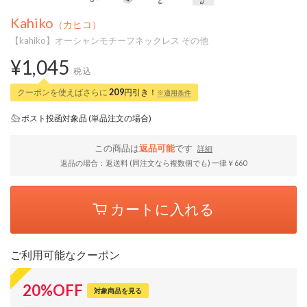
Kahiko
（カヒコ）
【kahiko】オーシャンモチーフネックレス その他
¥1,045
税込
クーポンを使えばさらに
209
円引き！
※適用条件
ポスト投函対象品 (単品注文の場合)
この商品は
返品可能
です
詳細
返品の場合：返送料 (同注文なら複数個でも) 一律￥660
カートに入れる
ご利用可能なクーポン
20
%
OFF
対象商品を見る