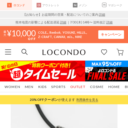
ロコンド
アウトレット
メゾン
マガシーク
【お知らせ】お盆期間の営業・配送についてのご案内
詳細
熊本地震の影響による配送遅延
詳細
｜7/30 (木) 14時〜 送料改訂
詳細
10,000
COLE..
Reebok
YOSUKE
HILLS..
キャンペーン
Z-CRAFT
CAWAII
mis..
NIKE
WOMEN
MEN
KIDS
SPORTS
OUTLET
COSME
HOME
B
20%OFF
クーポン
が使えます
利用条件を見る