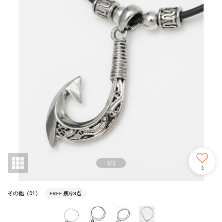
1
/
1
1
その他（01）
FREE
残り3点