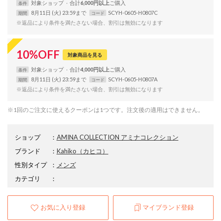
対象
ショップ
合計
6,000円以上
条件
8月11日 (火) 23:59まで
SCYH-0605-H0807C
期間
コード
※返品により条件を満たさない場合、割引は無効になります
10
%
OFF
対象商品を見る
対象
ショップ
合計
4,000円以上
条件
8月11日 (火) 23:59まで
SCYH-0605-H0807A
期間
コード
※返品により条件を満たさない場合、割引は無効になります
※1回のご注文に使えるクーポンは1つです。注文後の適用はできません。
ショップ
：
AMINA COLLECTION アミナコレクション
ブランド
：
Kahiko
（カヒコ）
性別タイプ
：
メンズ
カテゴリ
：
お気に入り登録
マイブランド登録