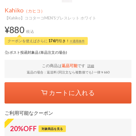
Kahiko
（カヒコ）
【Kahiko】ココターコMEN'Sブレスレット ホワイト
¥880
税込
クーポンを使えばさらに
176
円引き！
※適用条件
ポスト投函対象品 (単品注文の場合)
この商品は
返品可能
です
詳細
返品の場合：返送料 (同注文なら複数個でも) 一律￥660
カートに入れる
ご利用可能なクーポン
20
%
OFF
対象商品を見る