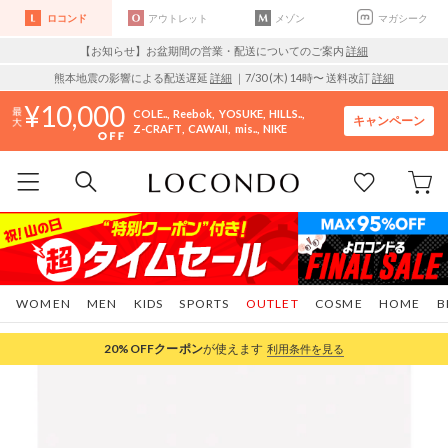
ロコンド
アウトレット
メゾン
マガシーク
【お知らせ】お盆期間の営業・配送についてのご案内
詳細
熊本地震の影響による配送遅延
詳細
｜7/30 (木) 14時〜 送料改訂
詳細
10,000
COLE..
Reebok
YOSUKE
HILLS..
キャンペーン
Z-CRAFT
CAWAII
mis..
NIKE
WOMEN
MEN
KIDS
SPORTS
OUTLET
COSME
HOME
B
20%OFF
クーポン
が使えます
利用条件を見る