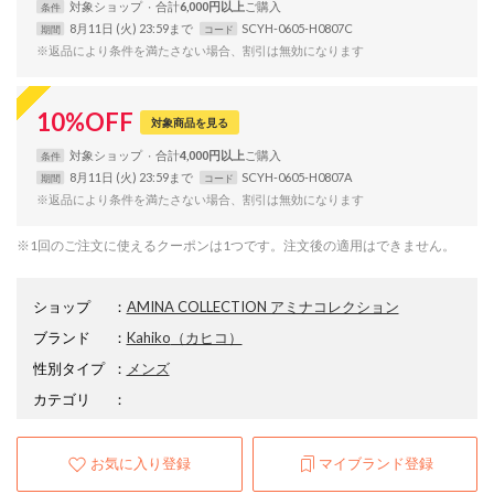
対象
ショップ
合計
6,000円以上
条件
8月11日 (火) 23:59まで
SCYH-0605-H0807C
期間
コード
※返品により条件を満たさない場合、割引は無効になります
10
%
OFF
対象商品を見る
対象
ショップ
合計
4,000円以上
条件
8月11日 (火) 23:59まで
SCYH-0605-H0807A
期間
コード
※返品により条件を満たさない場合、割引は無効になります
※1回のご注文に使えるクーポンは1つです。注文後の適用はできません。
ショップ
：
AMINA COLLECTION アミナコレクション
ブランド
：
Kahiko
（カヒコ）
性別タイプ
：
メンズ
カテゴリ
：
お気に入り登録
マイブランド登録