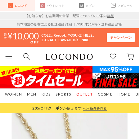
ロコンド
アウトレット
メゾン
マガシーク
【お知らせ】お盆期間の営業・配送についてのご案内
詳細
熊本地震の影響による配送遅延
詳細
｜7/30 (木) 14時〜 送料改訂
詳細
10,000
COLE..
Reebok
YOSUKE
HILLS..
キャンペーン
Z-CRAFT
CAWAII
mis..
NIKE
WOMEN
MEN
KIDS
SPORTS
OUTLET
COSME
HOME
B
20%OFF
クーポン
が使えます
利用条件を見る