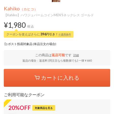
Kahiko
（カヒコ）
【Kahiko】ハワジュパームコインMEN'Sネックレス ゴールド
¥1,980
税込
クーポンを使えばさらに
396
円引き！
※適用条件
ポスト投函対象品 (単品注文の場合)
この商品は
返品可能
です
詳細
返品の場合：返送料 (同注文なら複数個でも) 一律￥660
カートに入れる
ご利用可能なクーポン
20
%
OFF
対象商品を見る