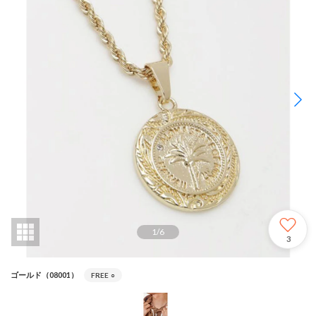
1
/
6
3
ゴールド（08001）
FREE
○