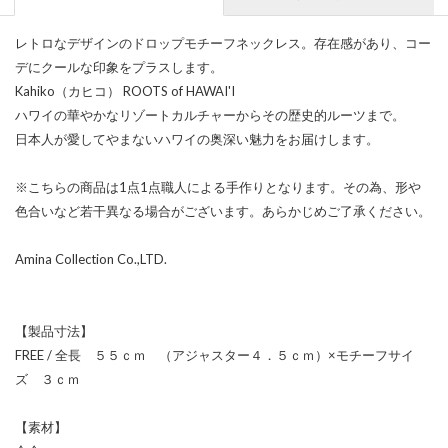
レトロなデザインのドロップモチーフネックレス。存在感があり、コー
デにクールな印象をプラスします。
Kahiko（カヒコ） ROOTS of HAWAI'I
ハワイの華やかなリゾートカルチャーからその歴史的ルーツまで。
日本人が愛してやまないハワイの奥深い魅力をお届けします。
※こちらの商品は1点1点職人による手作りとなります。その為、形や
色合いなど若干異なる場合がございます。あらかじめご了承ください。
Amina Collection Co.,LTD.
【製品寸法】
FREE / 全長 ５５ｃｍ （アジャスター４．５ｃｍ）×モチーフサイ
ズ ３ｃｍ
【素材】