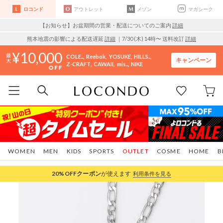
ロコンド
アウトレット
メゾン
マガシーク
【お知らせ】お盆期間の営業・配送についてのご案内
詳細
熊本地震の影響による配送遅延
詳細
｜7/30 (木) 14時〜 送料改訂
詳細
10,000
COLE..
Reebok
YOSUKE
HILLS..
キャンペーン
Z-CRAFT
CAWAII
mis..
NIKE
WOMEN
MEN
KIDS
SPORTS
OUTLET
COSME
HOME
B
20%OFF
クーポン
が使えます
利用条件を見る