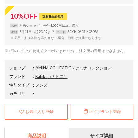
10
%
OFF
対象商品を見る
対象
ショップ
合計
4,000円以上
条件
8月11日 (火) 23:59まで
SCYH-0605-H0807A
期間
コード
※返品により条件を満たさない場合、割引は無効になります
※1回のご注文に使えるクーポンは1つです。注文後の適用はできません。
ショップ
：
AMINA COLLECTION アミナコレクション
ブランド
：
Kahiko
（カヒコ）
性別タイプ
：
メンズ
カテゴリ
：
お気に入り登録
マイブランド登録
商品説明
サイズ詳細