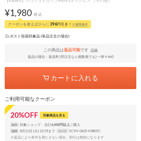
【Kahiko】ハワジュドロップMEN'Sネックレス （その他）
¥1,980
税込
クーポンを使えばさらに
396
円引き！
※適用条件
ポスト投函対象品 (単品注文の場合)
この商品は
返品可能
です
詳細
返品の場合：返送料 (同注文なら複数個でも) 一律￥660
カートに入れる
ご利用可能なクーポン
20
%
OFF
対象商品を見る
対象
ショップ
合計
6,000円以上
条件
8月11日 (火) 23:59まで
SCYH-0605-H0807C
期間
コード
※返品により条件を満たさない場合、割引は無効になります