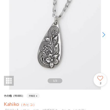
1
/
3
2
その他（91001）
FREE
○
Kahiko
（カヒコ）