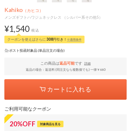
Kahiko
（カヒコ）
メンズギフトハワジュネックレス （シルバー系その他5）
¥1,540
税込
クーポンを使えばさらに
308
円引き！
※適用条件
ポスト投函対象品 (単品注文の場合)
この商品は
返品可能
です
詳細
返品の場合：返送料 (同注文なら複数個でも) 一律￥660
カートに入れる
ご利用可能なクーポン
20
%
OFF
対象商品を見る