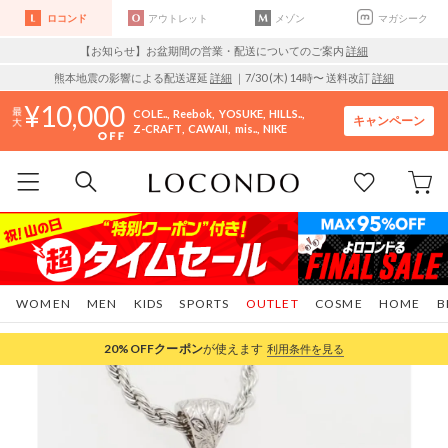
ロコンド
アウトレット
メゾン
マガシーク
【お知らせ】お盆期間の営業・配送についてのご案内
詳細
熊本地震の影響による配送遅延
詳細
｜7/30 (木) 14時〜 送料改訂
詳細
10,000
COLE..
Reebok
YOSUKE
HILLS..
キャンペーン
Z-CRAFT
CAWAII
mis..
NIKE
WOMEN
MEN
KIDS
SPORTS
OUTLET
COSME
HOME
B
20%OFF
クーポン
が使えます
利用条件を見る