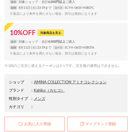
対象
ショップ
合計
6,000円以上
条件
8月11日 (火) 23:59まで
SCYH-0605-H0807C
期間
コード
※返品により条件を満たさない場合、割引は無効になります
10
%
OFF
対象商品を見る
対象
ショップ
合計
4,000円以上
条件
8月11日 (火) 23:59まで
SCYH-0605-H0807A
期間
コード
※返品により条件を満たさない場合、割引は無効になります
※1回のご注文に使えるクーポンは1つです。注文後の適用はできません。
ショップ
：
AMINA COLLECTION アミナコレクション
ブランド
：
Kahiko
（カヒコ）
性別タイプ
：
メンズ
カテゴリ
：
お気に入り登録
マイブランド登録