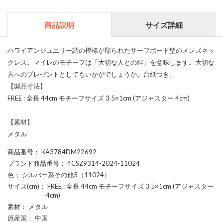
商品説明
サイズ詳細
ハワイアンジュエリー調の模様が彫られたサーフボード型のメンズネッ
クレス。マイレのモチーフは「大切な人との絆」を意味します。大切な
方へのプレゼントとしてもいかがでしょうか。台紙つき。
【製品寸法】
FREE : 全長 44cm モチーフサイズ 3.5×1cm (アジャスター 4cm)
【素材】
メタル
商品番号
： KA3784DM22692
ブランド商品番号
： 4CSZ9314-2024-11024
色
： シルバー系その他5（11024）
サイズ(cm)
： FREE : 全長 44cm モチーフサイズ 3.5×1cm (アジャスター
4cm)
素材
： メタル
原産国
： 中国