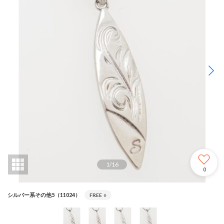
1
/
16
0
シルバー系その他5（11024）
FREE
○