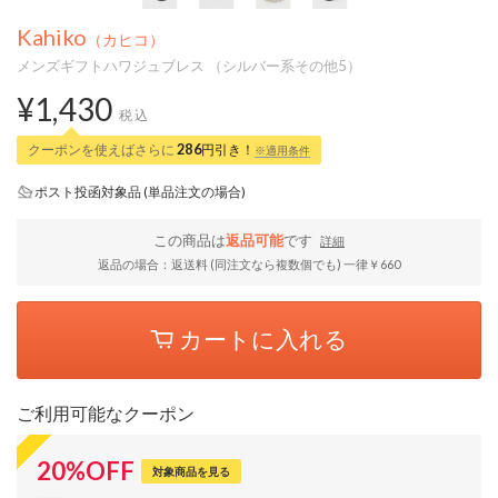
Kahiko
（カヒコ）
メンズギフトハワジュブレス （シルバー系その他5）
¥1,430
税込
クーポンを使えばさらに
286
円引き！
※適用条件
ポスト投函対象品 (単品注文の場合)
この商品は
返品可能
です
詳細
返品の場合：返送料 (同注文なら複数個でも) 一律￥660
カートに入れる
ご利用可能なクーポン
20
%
OFF
対象商品を見る