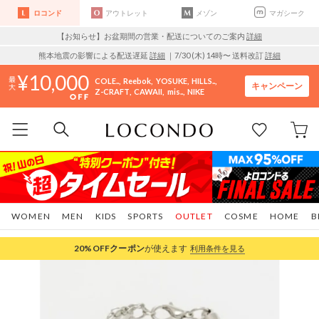
ロコンド
アウトレット
メゾン
マガシーク
【お知らせ】お盆期間の営業・配送についてのご案内
詳細
熊本地震の影響による配送遅延
詳細
｜7/30 (木) 14時〜 送料改訂
詳細
10,000
COLE..
Reebok
YOSUKE
HILLS..
キャンペーン
Z-CRAFT
CAWAII
mis..
NIKE
WOMEN
MEN
KIDS
SPORTS
OUTLET
COSME
HOME
B
20%OFF
クーポン
が使えます
利用条件を見る