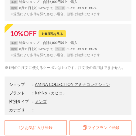
対象
ショップ
合計
6,000円以上
条件
8月11日 (火) 23:59まで
SCYH-0605-H0807C
期間
コード
※返品により条件を満たさない場合、割引は無効になります
10
%
OFF
対象商品を見る
対象
ショップ
合計
4,000円以上
条件
8月11日 (火) 23:59まで
SCYH-0605-H0807A
期間
コード
※返品により条件を満たさない場合、割引は無効になります
※1回のご注文に使えるクーポンは1つです。注文後の適用はできません。
ショップ
：
AMINA COLLECTION アミナコレクション
ブランド
：
Kahiko
（カヒコ）
性別タイプ
：
メンズ
カテゴリ
：
お気に入り登録
マイブランド登録