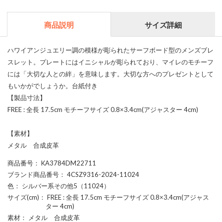
商品説明
サイズ詳細
ハワイアンジュエリー調の模様が彫られたサーフボード型のメンズブレ
スレット。プレートにはイニシャルが彫られており、マイレのモチーフ
には「大切な人との絆」を意味します。大切な方へのプレゼントとして
もいかがでしょうか。台紙付き
【製品寸法】
FREE : 全長 17.5cm モチーフサイズ 0.8×3.4cm(アジャスター 4cm)
【素材】
メタル 合成皮革
商品番号
： KA3784DM22711
ブランド商品番号
： 4CSZ9316-2024-11024
色
： シルバー系その他5（11024）
サイズ(cm)
： FREE : 全長 17.5cm モチーフサイズ 0.8×3.4cm(アジャス
ター 4cm)
素材
： メタル 合成皮革