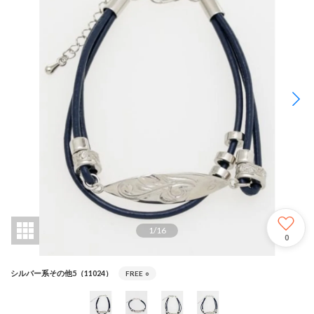
1
/
16
0
シルバー系その他5（11024）
FREE
○