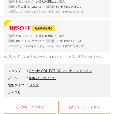
対象
ショップ
合計
6,000円以上
条件
8月11日 (火) 23:59まで
SCYH-0605-H0807C
期間
コード
※返品により条件を満たさない場合、割引は無効になります
10
%
OFF
対象商品を見る
対象
ショップ
合計
4,000円以上
条件
8月11日 (火) 23:59まで
SCYH-0605-H0807A
期間
コード
※返品により条件を満たさない場合、割引は無効になります
※1回のご注文に使えるクーポンは1つです。注文後の適用はできません。
ショップ
：
AMINA COLLECTION アミナコレクション
ブランド
：
Kahiko
（カヒコ）
性別タイプ
：
メンズ
カテゴリ
：
お気に入り登録
マイブランド登録