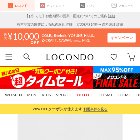
ロコンド
アウトレット
メゾン
マガシーク
【お知らせ】お盆期間の営業・配送についてのご案内
詳細
熊本地震の影響による配送遅延
詳細
｜7/30 (木) 14時〜 送料改訂
詳細
10,000
COLE..
Reebok
YOSUKE
HILLS..
キャンペーン
Z-CRAFT
CAWAII
mis..
NIKE
WOMEN
MEN
KIDS
SPORTS
OUTLET
COSME
HOME
B
20%OFF
クーポン
が使えます
利用条件を見る