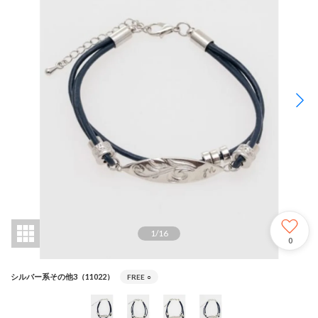
1
/
16
0
シルバー系その他3（11022）
FREE
○