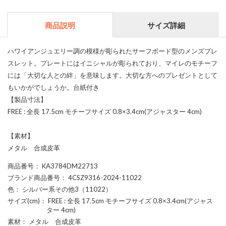
商品説明
サイズ詳細
ハワイアンジュエリー調の模様が彫られたサーフボード型のメンズブレ
スレット。プレートにはイニシャルが彫られており、マイレのモチーフ
には「大切な人との絆」を意味します。大切な方へのプレゼントとして
もいかがでしょうか。台紙付き
【製品寸法】
FREE : 全長 17.5cm モチーフサイズ 0.8×3.4cm(アジャスター 4cm)
【素材】
メタル 合成皮革
商品番号
： KA3784DM22713
ブランド商品番号
： 4CSZ9316-2024-11022
色
： シルバー系その他3（11022）
サイズ(cm)
： FREE : 全長 17.5cm モチーフサイズ 0.8×3.4cm(アジャス
ター 4cm)
素材
： メタル 合成皮革