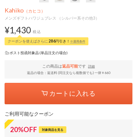
Kahiko
（カヒコ）
メンズギフトハワジュブレス （シルバー系その他3）
¥1,430
税込
クーポンを使えばさらに
286
円引き！
※適用条件
ポスト投函対象品 (単品注文の場合)
この商品は
返品可能
です
詳細
返品の場合：返送料 (同注文なら複数個でも) 一律￥660
カートに入れる
ご利用可能なクーポン
20
%
OFF
対象商品を見る