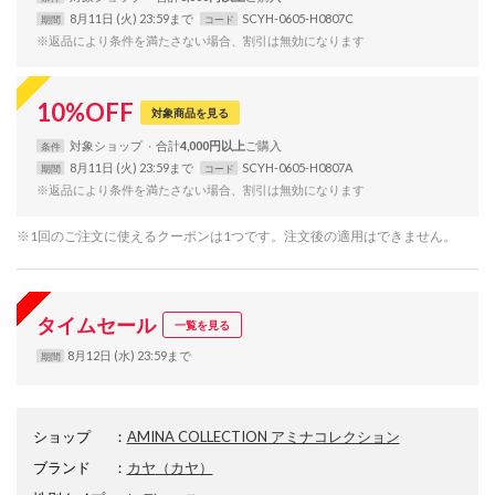
8月11日 (火) 23:59まで
SCYH-0605-H0807C
期間
コード
※返品により条件を満たさない場合、割引は無効になります
10
%
OFF
対象商品を見る
対象
ショップ
合計
4,000円以上
条件
8月11日 (火) 23:59まで
SCYH-0605-H0807A
期間
コード
※返品により条件を満たさない場合、割引は無効になります
※1回のご注文に使えるクーポンは1つです。注文後の適用はできません。
タイムセール
一覧を見る
8月12日 (水) 23:59まで
期間
ショップ
：
AMINA COLLECTION アミナコレクション
ブランド
：
カヤ
（カヤ）