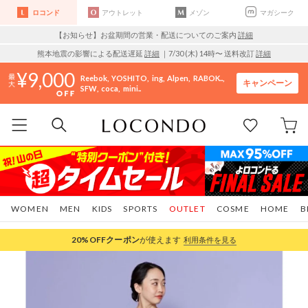
ロコンド
アウトレット
メゾン
マガシーク
【お知らせ】お盆期間の営業・配送についてのご案内
詳細
熊本地震の影響による配送遅延
詳細
｜7/30 (木) 14時〜 送料改訂
詳細
9,000
Reebok
YOSHITO
ing
Alpen
RABOK..
キャンペーン
SFW
coca
mini..
WOMEN
MEN
KIDS
SPORTS
OUTLET
COSME
HOME
B
20%OFF
クーポン
が使えます
利用条件を見る