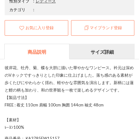
性別タイプ
：
レディース
カテゴリ
：
お気に入り登録
マイブランド登録
商品説明
サイズ詳細
彼岸花、牡丹、菊、蝶を大胆に描いた華やかなワンピース。衿元は深め
のVネックですっきりとした印象に仕上げました。落ち感のある素材が
歩くたびにやわらかく揺れ、軽やかな雰囲気を演出します。新柄には蓮
と鯉の柄も加わり、和の世界観を一枚で楽しめるデザインです。
【製品寸法】
FREE : 着丈 110cm 肩幅 100cm 胸囲 144cm 袖丈 48cm
【素材】
ﾚｰﾖﾝ100%
商品番号
： KA3785EW15157