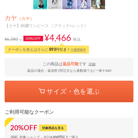
カヤ
（カヤ）
【カヤ】絢爛ワンピース （ブラック×レッド）
¥4,466
30%OFF
¥6,380
税込
クーポンを使えばさらに
893
円引き！
※適用条件
この商品は
返品可能
です
詳細
返品の場合：返送料 (同注文なら複数個でも) 一律￥660
サイズ・色を選ぶ
ご利用可能なクーポン
20
%
OFF
対象商品を見る
対象
ショップ
合計
6,000円以上
条件