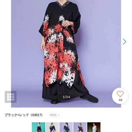
1
/
34
64
ブラック×レッド（03017）
FREE
×