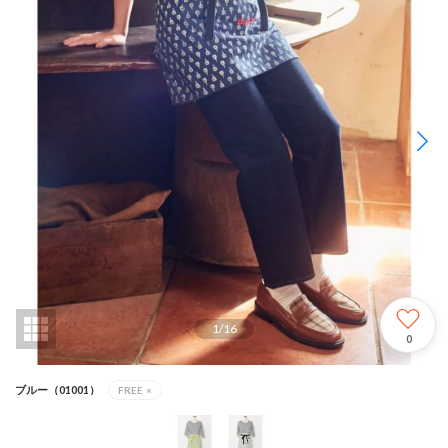
1
/
16
0
ブルー（01001）
FREE
×