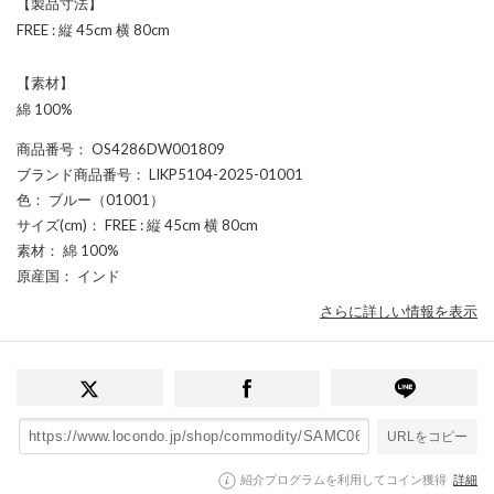
【製品寸法】
FREE : 縦 45cm 横 80cm
【素材】
綿 100%
商品番号
： OS4286DW001809
ブランド商品番号
： LIKP5104-2025-01001
色
： ブルー（01001）
サイズ(cm)
： FREE : 縦 45cm 横 80cm
素材
： 綿 100%
原産国
： インド
さらに詳しい情報を表示
URLをコピー
紹介プログラムを利用してコイン獲得
詳細