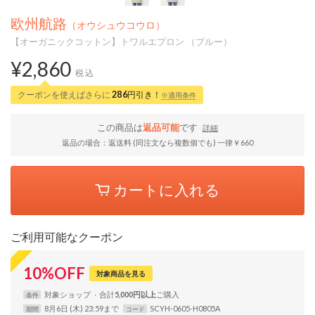
欧州航路
（オウシュウコウロ）
【オーガニックコットン】トワルエプロン （ブルー）
¥2,860
税込
クーポンを使えばさらに
286
円引き！
※適用条件
この商品は
返品可能
です
詳細
返品の場合：返送料 (同注文なら複数個でも) 一律￥660
カートに入れる
ご利用可能なクーポン
10
%
OFF
対象商品を見る
対象
ショップ
合計
5,000円以上
条件
8月6日 (木) 23:59まで
SCYH-0605-H0805A
期間
コード