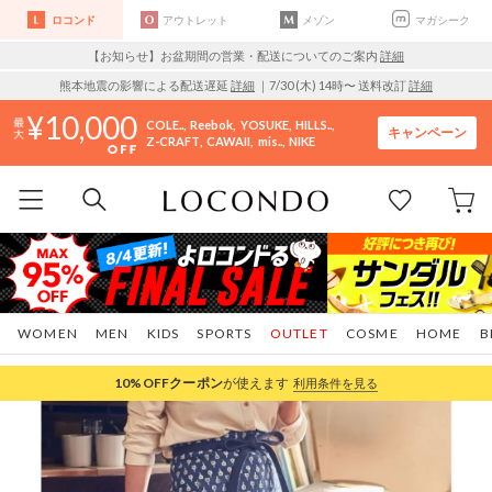
ロコンド
アウトレット
メゾン
マガシーク
【お知らせ】お盆期間の営業・配送についてのご案内
詳細
熊本地震の影響による配送遅延
詳細
｜7/30 (木) 14時〜 送料改訂
詳細
10,000
COLE..
Reebok
YOSUKE
HILLS..
キャンペーン
Z-CRAFT
CAWAII
mis..
NIKE
WOMEN
MEN
KIDS
SPORTS
OUTLET
COSME
HOME
B
10%OFF
クーポン
が使えます
利用条件を見る