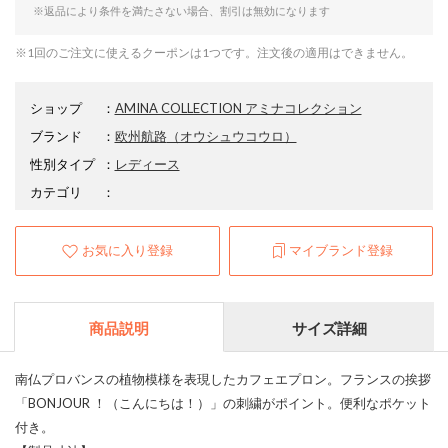
※返品により条件を満たさない場合、割引は無効になります
※1回のご注文に使えるクーポンは1つです。注文後の適用はできません。
ショップ
：
AMINA COLLECTION アミナコレクション
ブランド
：
欧州航路
（オウシュウコウロ）
性別タイプ
：
レディース
カテゴリ
：
お気に入り登録
マイブランド登録
商品説明
サイズ詳細
南仏プロバンスの植物模様を表現したカフェエプロン。フランスの挨拶
「BONJOUR ！（こんにちは！）」の刺繍がポイント。便利なポケット
付き。