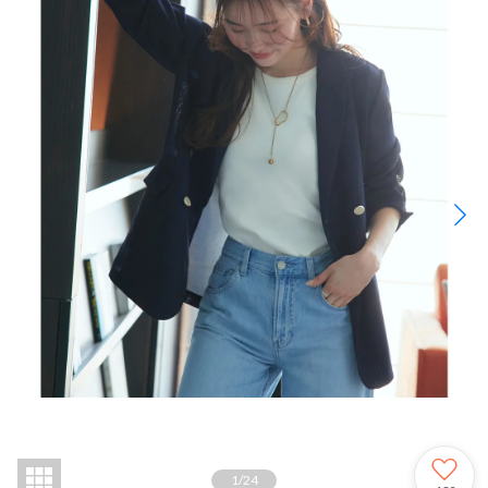
1
/
24