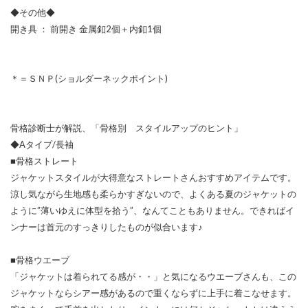
◆その他◆
開き具 ： 前開き 金属釦2個＋内釦1個
＊＝ＳＮＰ(ショルダーネックポイント)
骨格診断士が解説、「骨格別 スタイルアップのヒント」
◆Aタイプ/長袖
■骨格ストレート
ジャケットスタイルが大得意なストレートさんおすすめアイテムです。
涼し気ながら生地感も柔らかすぎないので、よくある夏のジャケットの
ように”薄いゆえに体型を拾う”、なんてこともありません。できればイ
ンナーは首元のすっきりしたものが似合います♪
■骨格ウエーブ
「ジャケットは着られてる感が・・」と気になるウエーブさんも、この
ジャケットならシアー感があるので重くならずに上手に着こなせます。