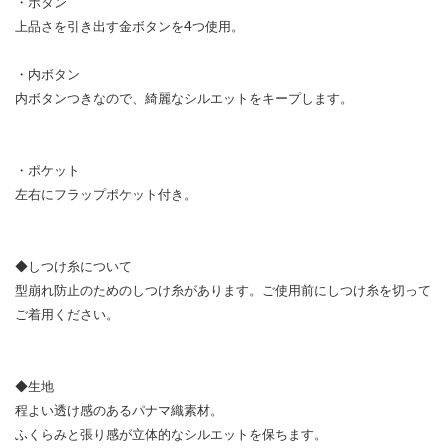
・ボタン
上品さを引き出す金ボタンを4つ使用。
・内ボタン
内ボタンつきなので、綺麗なシルエットをキープします。
・ポケット
左右にフラップポケット付き。
◆しつけ糸について
型崩れ防止のためのしつけ糸があります。ご使用前にしつけ糸を切って
ご着用ください。
◆生地
程よい透け感のあるパナマ織素材。
ふくらみと張り感が立体的なシルエットを保ちます。