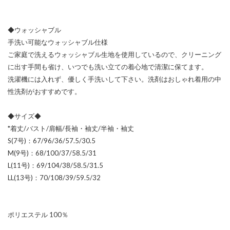
◆ウォッシャブル
手洗い可能なウォッシャブル仕様
ご家庭で洗えるウォッシャブル生地を使用しているので、クリーニング
に出す手間も省け、いつでも洗い立ての着心地で清潔に保てます。
洗濯機には入れず、優しく手洗いして下さい。洗剤はおしゃれ着用の中
性洗剤がおすすめです。
◆サイズ◆
*着丈/バスト/肩幅/長袖・袖丈/半袖・袖丈
S(7号)：67/96/36/57.5/30.5
M(9号)：68/100/37/58.5/31
L(11号)：69/104/38/58.5/31.5
LL(13号)：70/108/39/59.5/32
ポリエステル 100％