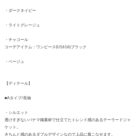
・ダークネイビー
・ライトグレージュ
・チャコール
コーデアイテム：ワンピース(U1616)ブラック
・ベージュ
【ディテール】
■Aタイプ/長袖
・シルエット
透けすぎないパナマ織素材で仕立てたトレンド感のあるテーラードジャ
ケット。
きちんと感のあるダブルデザインなので上品に着こなせます。