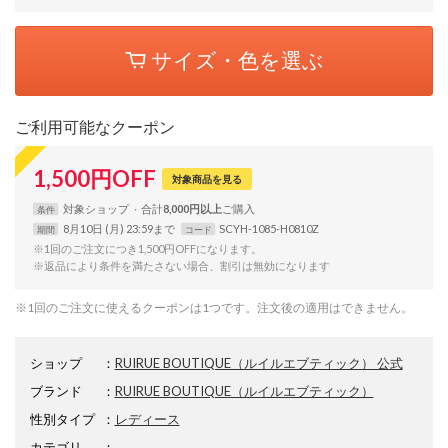
サイズ・色を選ぶ
ご利用可能なクーポン
1,500
円
OFF
対象商品を見る
対象
ショップ
合計
8,000円以上
条件
8月10日 (月) 23:59まで
SCYH-1085-H0810Z
期間
コード
※1回のご注文につき1,500円OFFになります。
※返品により条件を満たさない場合、割引は無効になります
※1回のご注文に使えるクーポンは1つです。注文後の適用はできません。
ショップ
：
RUIRUE BOUTIQUE（ルイルエブティック） 公式
ブランド
：
RUIRUE BOUTIQUE
（ルイルエブティック）
性別タイプ
：
レディース
カテゴリ
：