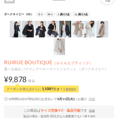
132
ダークネイビー（NE）
S
○
M
○
L
残り3点
LL
残り3点
RUIRUE BOUTIQUE
（ルイルエブティック）
選べる袖丈 パナマシアーテーラードジャケット （ダークネイビー）
¥9,878
税込
クーポンを使えばさらに
1,500
円引き！
※適用条件
12時間26分06秒
以内
のお支払いで
8月11日(火)
にお届け
詳細
この商品は
サイズ交換￥0・返品可能
です
詳細
返品の場合：返送料 (同注文なら複数個でも) 一律￥660