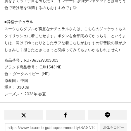
腕をまくって手首を出したり、インナーには何かジャケットとは違うう
色で透け感を強調するのもおすすめです◎
■骨格ナチュラル
スーツならダブルが得意なナチュラルさんは、こちらのジャケットもス
タイリッシュに着こなせます。ボタンを全部閉めてかっちり、というよ
りは、開けてゆったりとしたラフな着こなしがおすすめ◎普段の服が少
しさみしく感じたときにさっと羽織ってみてもよいかもしれません♪
商品番号
： RU7865EW003003
ブランド商品番号
： CJK1543 NE
色
： ダークネイビー（NE）
原産国
： 中国
重さ
： 330.0g
シーズン
： 2026年 春夏
URLをコピー