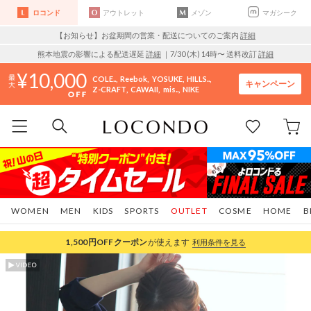
ロコンド
アウトレット
メゾン
マガシーク
【お知らせ】お盆期間の営業・配送についてのご案内
詳細
熊本地震の影響による配送遅延
詳細
｜7/30 (木) 14時〜 送料改訂
詳細
10,000
COLE..
Reebok
YOSUKE
HILLS..
キャンペーン
Z-CRAFT
CAWAII
mis..
NIKE
WOMEN
MEN
KIDS
SPORTS
OUTLET
COSME
HOME
B
1,500円OFF
クーポン
が使えます
利用条件を見る