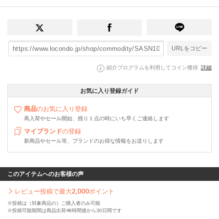
URLをコピー
紹介プログラムを利用してコイン獲得
詳細
お気に入り登録ガイド
商品
のお気に入り登録
再入荷やセール開始、残り１点の時にいち早くご連絡します
マイブランド
の登録
新商品やセール等、ブランドのお得な情報をお送りします
このアイテムへのお客様の声
レビュー投稿で最大
2,000
ポイント
※投稿は（対象商品の）ご購入者のみ可能
※投稿可能期間は商品出荷48時間後から30日間です