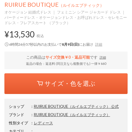
RUIRUE BOUTIQUE
（ルイルエブティック）
オケージョン 結婚式ドレス ｜ フェミニン シアー ジャカード ドレス ｜
パーティードレス・オケージョンドレス・お呼ばれドレス・セレモニー
ドレス・フレアスカート （ブラック）
¥13,530
税込
6時間26分56秒
以内
のお支払いで
8月9日(日)
にお届け
詳細
この商品は
サイズ交換￥0・返品可能
です
詳細
返品の場合：返送料 (同注文なら複数個でも) 一律￥660
サイズ・色を選ぶ
ショップ
：
RUIRUE BOUTIQUE（ルイルエブティック） 公式
ブランド
：
RUIRUE BOUTIQUE
（ルイルエブティック）
性別タイプ
：
レディース
カテゴリ
：