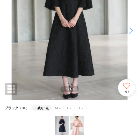
1
/
10
97
ブラック（BL）
S
残り3点
M
×
L
×
LL
×