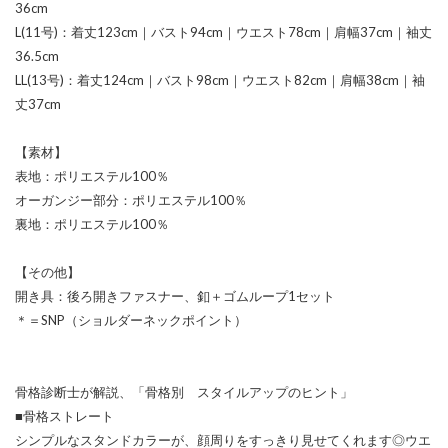
36cm
L(11号)：着丈123cm｜バスト94cm｜ウエスト78cm｜肩幅37cm｜袖丈
36.5cm
LL(13号)：着丈124cm｜バスト98cm｜ウエスト82cm｜肩幅38cm｜袖
丈37cm
【素材】
表地：ポリエステル100％
オーガンジー部分：ポリエステル100％
裏地：ポリエステル100％
【その他】
開き具：後ろ開きファスナー、釦＋ゴムループ1セット
＊＝SNP（ショルダーネックポイント）
骨格診断士が解説、「骨格別 スタイルアップのヒント」
■骨格ストレート
シンプルなスタンドカラーが、顔周りをすっきり見せてくれます◎ウエ