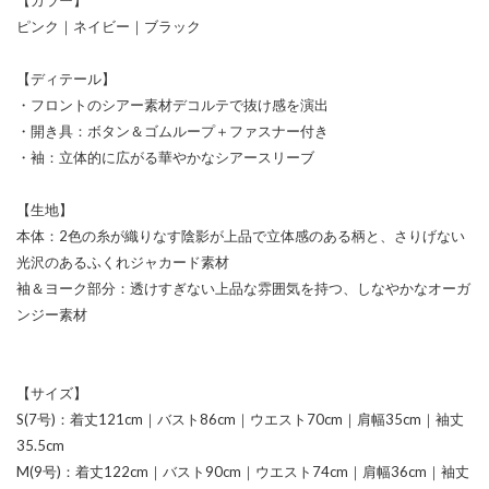
ピンク｜ネイビー｜ブラック
【ディテール】
・フロントのシアー素材デコルテで抜け感を演出
・開き具：ボタン＆ゴムループ＋ファスナー付き
・袖：立体的に広がる華やかなシアースリーブ
【生地】
本体：2色の糸が織りなす陰影が上品で立体感のある柄と、さりげない
光沢のあるふくれジャカード素材
袖＆ヨーク部分：透けすぎない上品な雰囲気を持つ、しなやかなオーガ
ンジー素材
【サイズ】
S(7号)：着丈121cm｜バスト86cm｜ウエスト70cm｜肩幅35cm｜袖丈
35.5cm
M(9号)：着丈122cm｜バスト90cm｜ウエスト74cm｜肩幅36cm｜袖丈