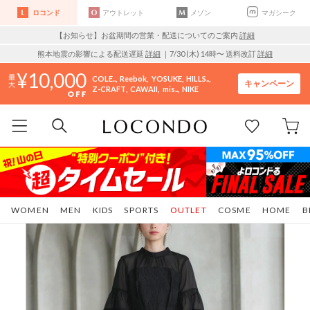
ロコンド
アウトレット
メゾン
マガシーク
【お知らせ】お盆期間の営業・配送についてのご案内
詳細
熊本地震の影響による配送遅延
詳細
｜7/30 (木) 14時〜 送料改訂
詳細
10,000
COLE..
Reebok
YOSUKE
HILLS..
キャンペーン
Z-CRAFT
CAWAII
mis..
NIKE
WOMEN
MEN
KIDS
SPORTS
OUTLET
COSME
HOME
B