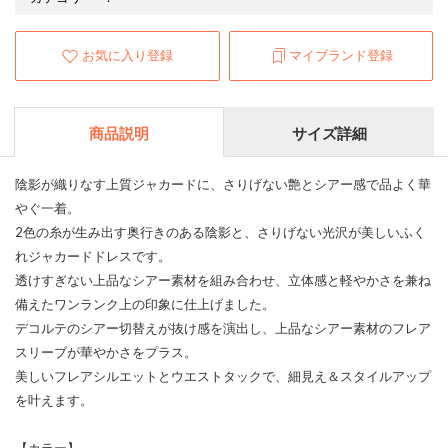
お気に入り登録
マイブランド登録
商品説明
サイズ詳細
陰影が織りなす上質ジャカードに、さりげない艶とシアー感で品よく華
やぐ一着。
2色の糸が生み出す奥行きのある陰影と、さりげない光沢が美しいふく
れジャカードドレスです。
透けすぎない上品なシアー素材を組み合わせ、立体感と軽やかさを兼ね
備えたワンランク上の印象に仕上げました。
デコルテのシアー切替えが抜け感を演出し、上品なシアー素材のフレア
スリーブが華やかさをプラス。
美しいフレアシルエットとウエストタックで、細見え＆スタイルアップ
を叶えます。
【カラー】