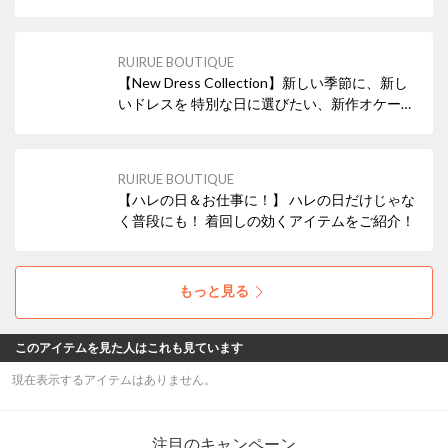
が華やぐ“春の主役アイテム”がそろいました。
デニムでカジュアルに。 スラックスで大人きれ
いめに。 オンオフ問わず活躍する優秀デザイン
RUIRUE BOUTIQUE
が勢ぞろいです。
【New Dress Collection】新しい季節に、新し
いドレスを 特別な日に選びたい、新作オケージ
ョンドレスをご紹介！ 上品さと女性らしさを大
切にしたデザインが豊富 今の気分に寄り添う一
着を是非探してみてください♪
RUIRUE BOUTIQUE
【ハレの日＆お仕事に！】 ハレの日だけじゃな
く普段にも！ 着回しの効くアイテムをご紹介！
もっと見る
このアイテムを見た人はこれも見ています
現在表示するアイテムはありません。
注目のキャンペーン