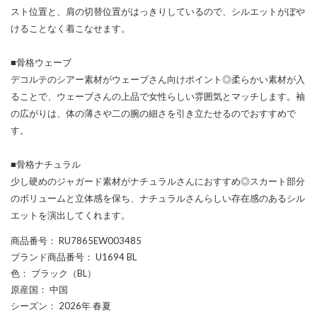
スト位置と、肩の切替位置がはっきりしているので、シルエットがぼや
けることなく着こなせます。
■骨格ウェーブ
デコルテのシアー素材がウェーブさん向けポイント◎柔らかい素材が入
ることで、ウェーブさんの上品で女性らしい雰囲気とマッチします。袖
の広がりは、体の薄さや二の腕の細さを引き立たせるのでおすすめで
す。
■骨格ナチュラル
少し硬めのジャガード素材がナチュラルさんにおすすめ◎スカート部分
のボリュームと立体感を保ち、ナチュラルさんらしい存在感のあるシル
エットを演出してくれます。
商品番号
： RU7865EW003485
ブランド商品番号
： U1694 BL
色
： ブラック（BL）
原産国
： 中国
シーズン
： 2026年 春夏