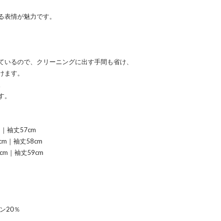
る表情が魅力です。
ているので、クリーニングに出す手間も省け、
けます。
。
す。
m｜袖丈57cm
cm｜袖丈58cm
cm｜袖丈59cm
ン20％