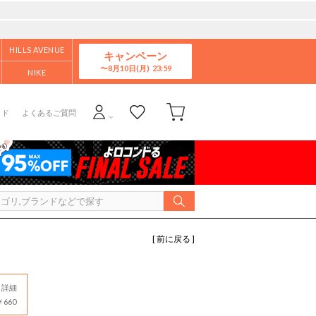
HILLS AVENUE
キャンペーン
8月10日(月)
NIKE
イド
よくあるご質問
[ 前に戻る ]
詳細
660