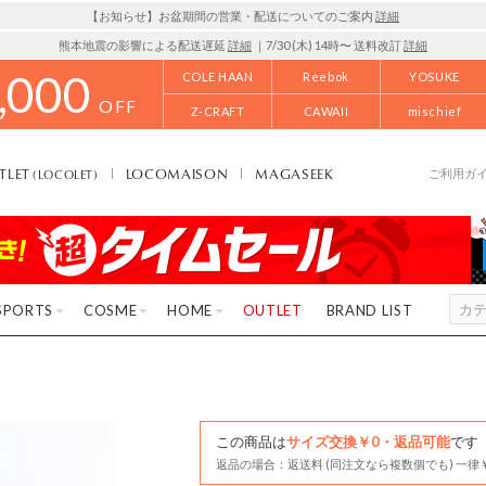
【お知らせ】お盆期間の営業・配送についてのご案内
詳細
熊本地震の影響による配送遅延
詳細
｜7/30 (木) 14時〜 送料改訂
詳細
,000
COLE HAAN
Reebok
YOSUKE
OFF
Z-CRAFT
CAWAII
mischief
TLET
LOCOMAISON
MAGASEEK
(LOCOLET)
ご利用ガ
SPORTS
COSME
HOME
OUTLET
BRAND LIST
この商品は
サイズ交換￥0・返品可能
です
返品の場合：返送料 (同注文なら複数個でも) 一律￥