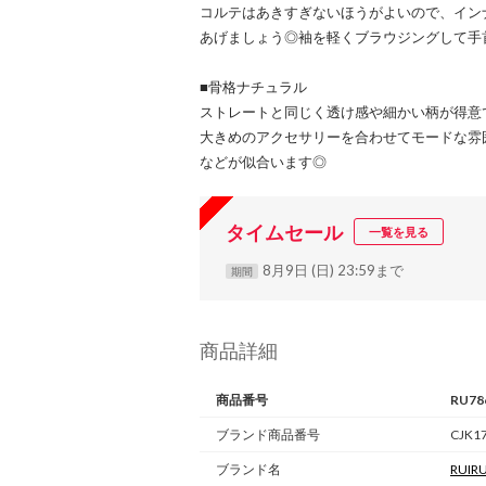
コルテはあきすぎないほうがよいので、イン
あげましょう◎袖を軽くブラウジングして手
■骨格ナチュラル
ストレートと同じく透け感や細かい柄が得意
大きめのアクセサリーを合わせてモードな雰
などが似合います◎
タイムセール
一覧を見る
8月9日 (日) 23:59まで
期間
商品詳細
商品番号
RU78
ブランド商品番号
CJK1
ブランド名
RUIR