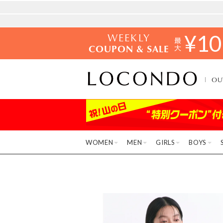
WEEKLY
¥
10
COUPON & SALE
OU
WOMEN
MEN
GIRLS
BOYS