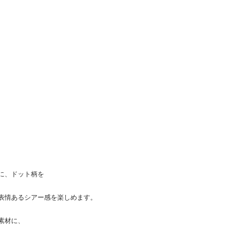
に、ドット柄を
表情あるシアー感を楽しめます。
素材に、