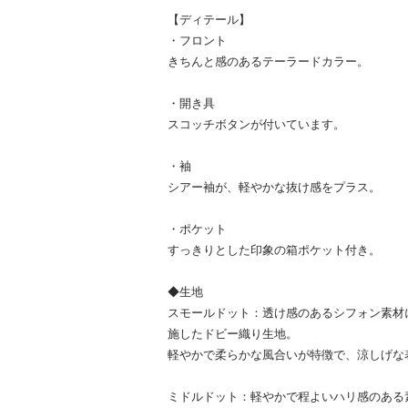
【ディテール】
・フロント
きちんと感のあるテーラードカラー。
・開き具
スコッチボタンが付いています。
・袖
シアー袖が、軽やかな抜け感をプラス。
・ポケット
すっきりとした印象の箱ポケット付き。
◆生地
スモールドット：透け感のあるシフォン素材
施したドビー織り生地。
軽やかで柔らかな風合いが特徴で、涼しげな
ミドルドット：軽やかで程よいハリ感のある