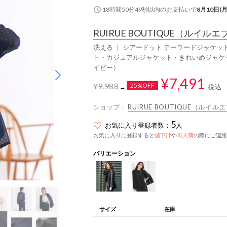
18時間50分48秒
以内
のお支払いで
8月10日(月
RUIRUE BOUTIQUE
（ルイルエ
洗える ｜ シアードット テーラードジャケッ
ト・カジュアルジャケット・きれいめジャケッ
イビー）
¥7,491
¥9,988
25%OFF
税込
→
ショップ：
RUIRUE BOUTIQUE（ルイ
5
お気に入り登録者数：
人
お気に入りに登録すると
値下げ
や
再入荷
の際にご連絡
バリエーション
サイズ
在庫