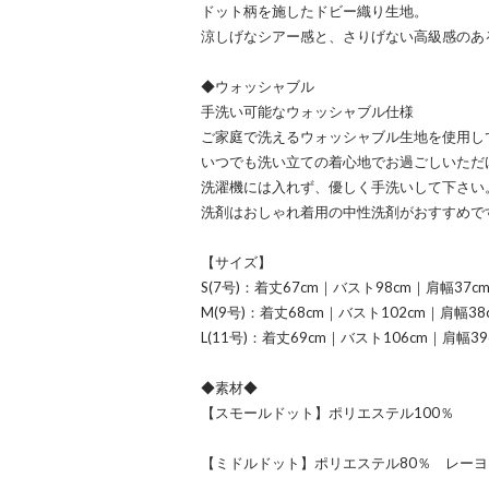
ドット柄を施したドビー織り生地。
涼しげなシアー感と、さりげない高級感のあ
◆ウォッシャブル
手洗い可能なウォッシャブル仕様
ご家庭で洗えるウォッシャブル生地を使用し
いつでも洗い立ての着心地でお過ごしいただ
洗濯機には入れず、優しく手洗いして下さい
洗剤はおしゃれ着用の中性洗剤がおすすめで
【サイズ】
S(7号)：着丈67cm｜バスト98cm｜肩幅37c
M(9号)：着丈68cm｜バスト102cm｜肩幅38
L(11号)：着丈69cm｜バスト106cm｜肩幅39
◆素材◆
【スモールドット】ポリエステル100％
【ミドルドット】ポリエステル80％ レーヨ