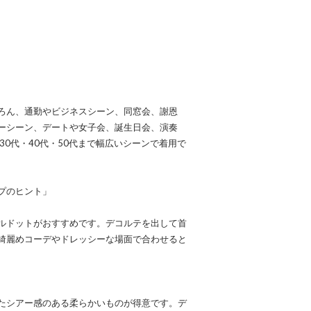
ろん、通勤やビジネスシーン、同窓会、謝恩
ーシーン、デートや女子会、誕生日会、演奏
30代・40代・50代まで幅広いシーンで着用で
プのヒント」
ルドットがおすすめです。デコルテを出して首
綺麗めコーデやドレッシーな場面で合わせると
たシアー感のある柔らかいものが得意です。デ