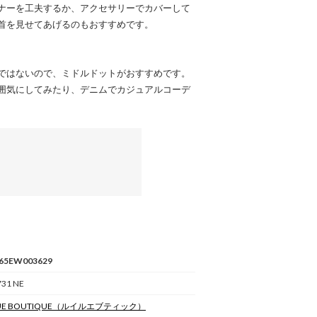
ナーを工夫するか、アクセサリーでカバーして
首を見せてあげるのもおすすめです。
ではないので、ミドルドットがおすすめです。
囲気にしてみたり、デニムでカジュアルコーデ
65EW003629
731 NE
UE BOUTIQUE
（ルイルエブティック）