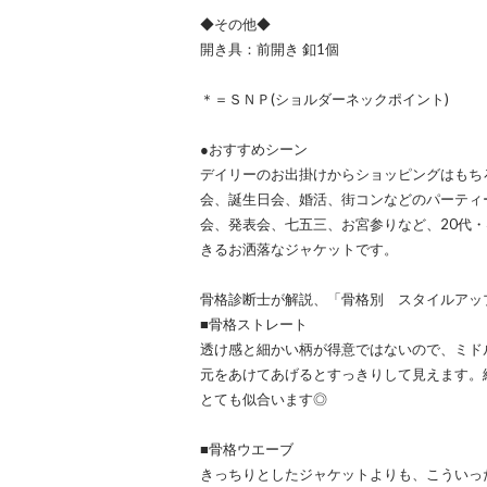
◆その他◆
開き具：前開き 釦1個
＊＝ＳＮＰ(ショルダーネックポイント)
●おすすめシーン
デイリーのお出掛けからショッピングはもち
会、誕生日会、婚活、街コンなどのパーティ
会、発表会、七五三、お宮参りなど、20代・
きるお洒落なジャケットです。
骨格診断士が解説、「骨格別 スタイルアッ
■骨格ストレート
透け感と細かい柄が得意ではないので、ミド
元をあけてあげるとすっきりして見えます。
とても似合います◎
■骨格ウエーブ
きっちりとしたジャケットよりも、こういっ