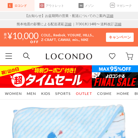
ロコンド
アウトレット
メゾン
マガシーク
【お知らせ】お盆期間の営業・配送についてのご案内
詳細
熊本地震の影響による配送遅延
詳細
｜7/30 (木) 14時〜 送料改訂
詳細
10,000
COLE..
Reebok
YOSUKE
HILLS..
キャンペーン
Z-CRAFT
CAWAII
mis..
NIKE
WOMEN
MEN
KIDS
SPORTS
OUTLET
COSME
HOME
B