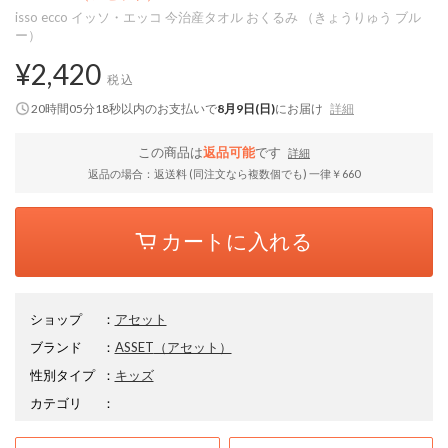
isso ecco イッソ・エッコ 今治産タオル おくるみ （きょうりゅう ブル
ー）
¥2,420
税込
20時間05分17秒
以内
のお支払いで
8月9日(日)
にお届け
詳細
この商品は
返品可能
です
詳細
返品の場合：返送料 (同注文なら複数個でも) 一律￥660
カートに入れる
ショップ
：
アセット
ブランド
：
ASSET
（アセット）
性別タイプ
：
キッズ
カテゴリ
：