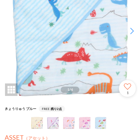
1
/
4
1
きょうりゅう ブルー
FREE
残り2点
ASSET
（アセット）