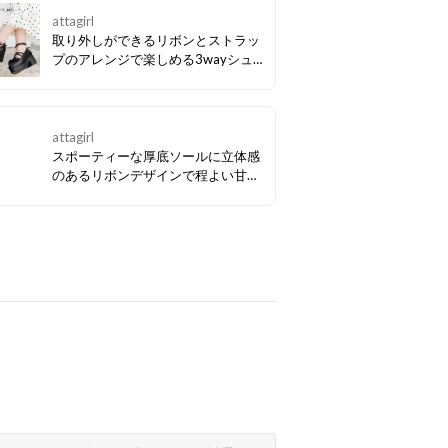
attagirl
取り外しができるリボンとストラッ
プのアレンジで楽しめる3wayシュ
ーズ♪ アッパーのリボンとベルトの
ビジューでガーリーなメリージェー
ンシューズです。 安定感のあるヒー
ルと厚底プラットフォームでさりげ
attagirl
なくスタイルアップ効果も。
スポーティーな厚底ソールに立体感
のあるリボンデザインで程よい甘さ
をプラスした、今っぽい甘辛MIXス
ポサン。 ストームに厚みがあり高低
差を抑えた歩きやすいソールで、長
時間の着用でも疲れにくく、片足で
約240gと軽く快適な履き心地。