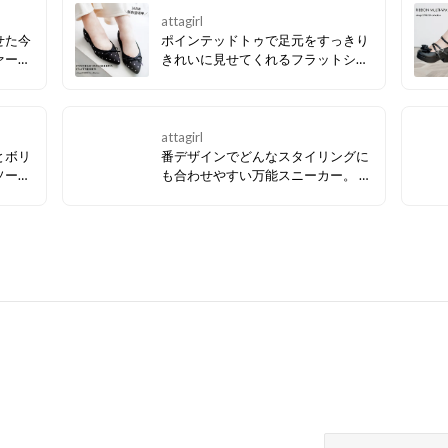
attagirl
せた今
ポインテッドトゥで足元をすっきり
ァー。
きれいに見せてくれるフラットシュ
のまま
ーズ。 デイリーコーデはもちろん、
カジュ
オフィスカジュアルにもお使いいた
安定感
だけるシンプルなデザインです。
してく
attagirl
とボリ
番デザインでどんなスタイリングに
ソール
も合わせやすい万能スニーカー。 カ
のリボ
ジュアルコーデ、ナチュラルスタイ
ルなどのデイリーコーデにもぴった
ズや、
り。 厚底ソールでスタイルアップで
。
きて脚長効果にも期待。 大底のラバ
ーソールな滑りにくく歩きやすいの
もポイントです。