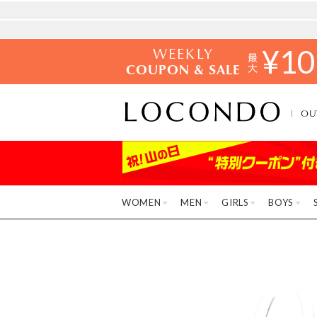
WEEKLY
¥
10
COUPON & SALE
OU
WOMEN
MEN
GIRLS
BOYS