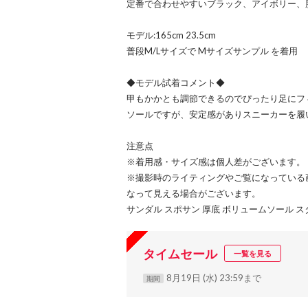
定番で合わせやすいブラック、アイボリー、
モデル:165cm 23.5cm
普段M/Lサイズで Mサイズサンプル を着用
◆モデル試着コメント◆
甲もかかとも調節できるのでぴったり足にフ
ソールですが、安定感がありスニーカーを履
注意点
※着用感・サイズ感は個人差がございます。
※撮影時のライティングやご覧になっている
なって見える場合がございます。
サンダル スポサン 厚底 ボリュームソール 
タイムセール
一覧を見る
8月19日 (水) 23:59まで
期間