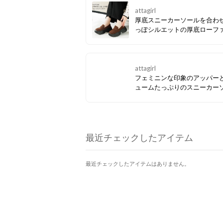
attagirl
厚底スニーカーソールを合わ
っぽシルエットの厚底ローフ
ローファーのきちんと感はそ
に、スニーカー感覚で履ける
アルさ。 しっかり厚底なのに
あり、自然にスタイルアップ
attagirl
れる◎
フェミニンな印象のアッパー
ュームたっぷりのスニーカー
組み合わせが絶妙なバランス
ンシューズ。 履くだけでスタイルア
ップできるのでライブシュー
低身長さんにもおすすめです
最近チェックしたアイテム
最近チェックしたアイテムはありません。