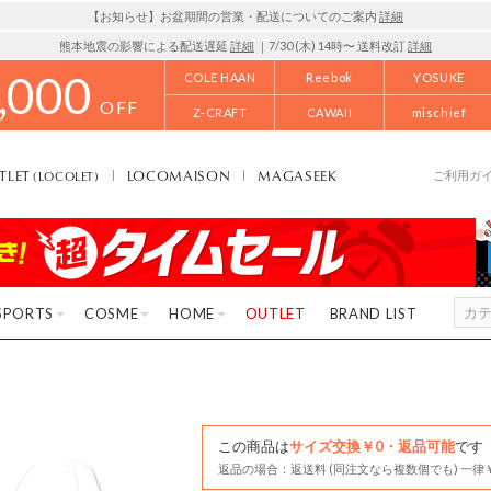
【お知らせ】お盆期間の営業・配送についてのご案内
詳細
熊本地震の影響による配送遅延
詳細
｜7/30 (木) 14時〜 送料改訂
詳細
,000
COLE HAAN
Reebok
YOSUKE
OFF
Z-CRAFT
CAWAII
mischief
TLET
LOCOMAISON
MAGASEEK
(LOCOLET)
ご利用ガ
SPORTS
COSME
HOME
OUTLET
BRAND LIST
この商品は
サイズ交換￥0・返品可能
です
返品の場合：返送料 (同注文なら複数個でも) 一律￥