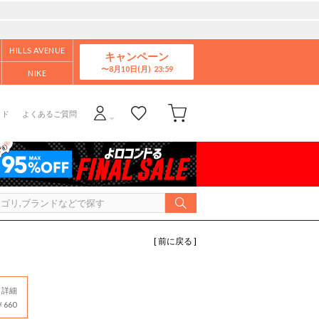
HILLS AVENUE
キャンペーン
8月10日(月)
NIKE
イド
よくあるご質問
[ 前に戻る ]
詳細
660