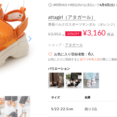
0時間08分18秒
以内
のお支払いで
8月8日(土)
attagirl
（アタガール）
厚底ベルクロスポーツサンダル （オレンジ）
¥3,160
¥3,950
20%OFF
税込
→
ショップ：
アタガール
6
お気に入り登録者数：
人
お気に入りに登録すると
値下げ
や
再入荷
の際にご連絡
バリエーション
サイズ
在庫
S/22-22.5cm
残り2点