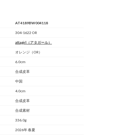
AT4189BW004118
304-1622 OR
attagirl
（アタガール）
オレンジ（OR）
6.0cm
合成皮革
中国
4.0cm
合成皮革
合成素材
336.0g
2026年 春夏