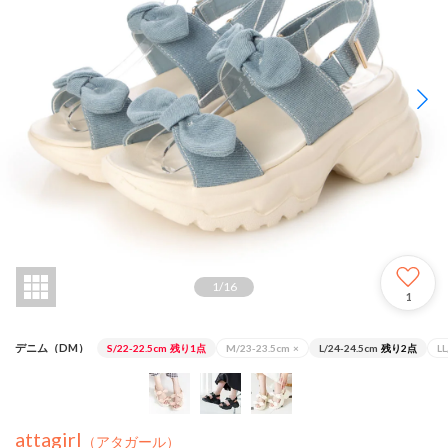
1
/
16
1
デニム（DM）
S/22-22.5cm
残り1点
M/23-23.5cm
×
L/24-24.5cm
残り2点
LL
attagirl
（アタガール）