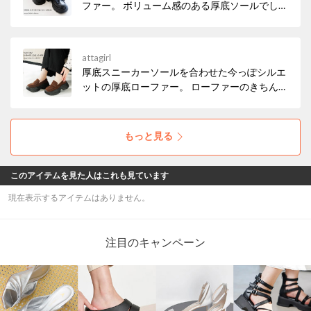
ファー。 ボリューム感のある厚底ソールでしっ
かりスタイルアップ。 高低差がほとんどない厚
底ソールだから歩きやすさも◎
attagirl
厚底スニーカーソールを合わせた今っぽシルエ
ットの厚底ローファー。 ローファーのきちんと
感はそのままに、スニーカー感覚で履けるカジ
ュアルさ。 しっかり厚底なのに安定感あり、自
然にスタイルアップしてくれる◎
もっと見る
このアイテムを見た人はこれも見ています
現在表示するアイテムはありません。
注目のキャンペーン