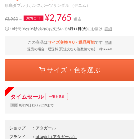
厚底ダブルリボンスポーツサンダル （デニム）
¥2,765
30%OFF
¥3,950
税込
18時間08分04秒
以内
のお支払いで
8月11日(火)
にお届け
詳細
この商品は
サイズ交換￥0・返品可能
です
詳細
返品の場合：返送料 (同注文なら複数個でも) 一律￥660
サイズ・色を選ぶ
タイムセール
一覧を見る
8月19日 (水) 23:59まで
期間
ショップ
：
アタガール
ブランド
：
attagirl
（アタガール）