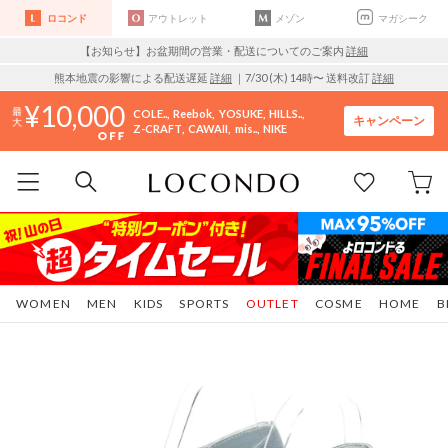
ロコンド
アウトレット
メゾン
マガシーク
【お知らせ】お盆期間の営業・配送についてのご案内
詳細
熊本地震の影響による配送遅延
詳細
｜7/30 (木) 14時〜 送料改訂
詳細
10,000
COLE..
Reebok
YOSUKE
HILLS..
キャンペーン
Z-CRAFT
CAWAII
mis..
NIKE
WOMEN
MEN
KIDS
SPORTS
OUTLET
COSME
HOME
B