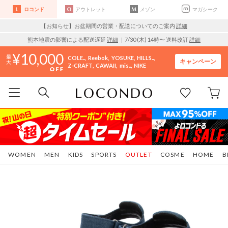
ロコンド
アウトレット
メゾン
マガシーク
【お知らせ】お盆期間の営業・配送についてのご案内
詳細
熊本地震の影響による配送遅延
詳細
｜7/30 (木) 14時〜 送料改訂
詳細
10,000
COLE..
Reebok
YOSUKE
HILLS..
キャンペーン
Z-CRAFT
CAWAII
mis..
NIKE
WOMEN
MEN
KIDS
SPORTS
OUTLET
COSME
HOME
B