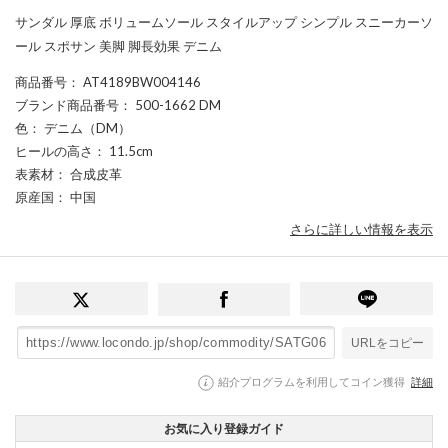
サンダル 厚底 ボリュームソール スタイルアップ シンプル スニーカーソ
ール スポサン 美脚 脚長効果 デニム
商品番号
： AT4189BW004146
ブランド商品番号
： 500-1662 DM
色
： デニム（DM）
ヒールの高さ
： 11.5cm
表素材
： 合成皮革
原産国
： 中国
さらに詳しい情報を表示
URLをコピー
紹介プログラムを利用してコイン獲得
詳細
お気に入り登録ガイド