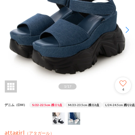
1
/
17
4
デニム（DM）
S/22-22.5cm
残り1点
M/23-23.5cm
残り2点
L/24-24.5cm
残り2点
attagirl
（アタガール）