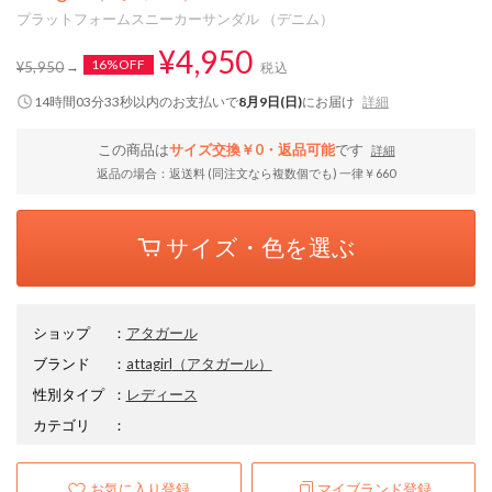
プラットフォームスニーカーサンダル （デニム）
¥4,950
16%OFF
¥5,950
税込
14時間03分32秒
以内
のお支払いで
8月9日(日)
にお届け
詳細
この商品は
サイズ交換￥0・返品可能
です
詳細
返品の場合：返送料 (同注文なら複数個でも) 一律￥660
サイズ・色を選ぶ
ショップ
：
アタガール
ブランド
：
attagirl
（アタガール）
性別タイプ
：
レディース
カテゴリ
：
お気に入り登録
マイブランド登録