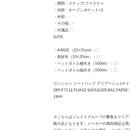
・開閉：スナップ/ファスナー
・内部：オープンポケット×2
・外部：-
・その他：-
・付属品：-
(ic03)
・A4対応（22×31cm)：〇
・長財布（10×20cm）：〇
・ペットボトル横向き（500ml）：〇
・ペットボトル縦向き（500ml）：〇
ロンシャン トートバッグ プリアージュ Lサイズ 
089 P71 LE PLIAGE SHOULDER BAG 
1899
※こちらはジェイドグループの審査をクリア
輸入品となります。メーカーの国内保証は受