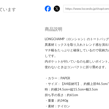
ています
商品説明
LONGCHAMP（ロンシャン）のトートバッ
異素材ミックスを取り入れトレンド感を演出
マチ幅をたっぷりと確保しているので収納力
しです。
内ポケットが付いているのも嬉しいポイント
使わないときはコンパクトに折り畳めます。
・カラー：PAPER
・サイズ：【A4収納可】、約横上部46.5cm/下
時：約横24.5cm×縦15.5cm×幅3.5cm
持ち手の長さ：約61cm
・重量：約340g
・素材：ナイロン