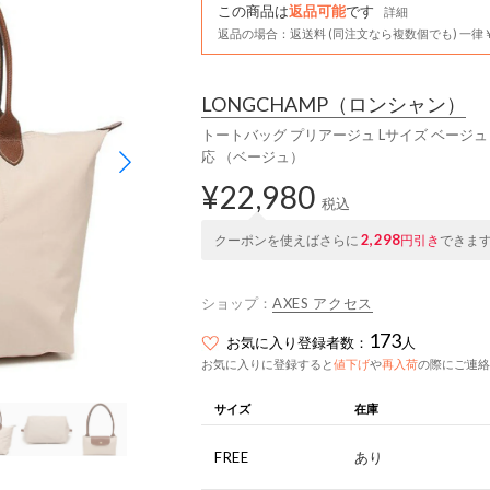
この商品は
返品可能
です
詳細
返品の場合：返送料 (同注文なら複数個でも) 一律￥
LONGCHAMP
（ロンシャン）
トートバッグ プリアージュ Lサイズ ベージュ レディ
応 （ベージュ）
¥22,980
税込
2,298
クーポンを使えばさらに
円引き
できま
ショップ：
AXES アクセス
173
お気に入り登録者数：
人
お気に入りに登録すると
値下げ
や
再入荷
の際にご連絡
サイズ
在庫
FREE
あり