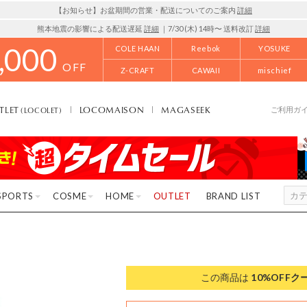
【お知らせ】お盆期間の営業・配送についてのご案内
詳細
熊本地震の影響による配送遅延
詳細
｜7/30 (木) 14時〜 送料改訂
詳細
,000
COLE HAAN
Reebok
YOSUKE
OFF
Z-CRAFT
CAWAII
mischief
TLET
LOCOMAISON
MAGASEEK
(LOCOLET)
ご利用ガ
SPORTS
COSME
HOME
OUTLET
BRAND LIST
この商品は
10%OFF
ク