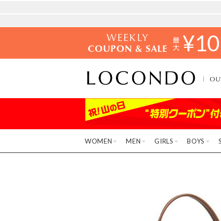
WEEKLY
¥
10
COUPON & SALE
OU
WOMEN
MEN
GIRLS
BOYS