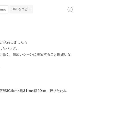
URLをコピー
グが入荷しました☆
したバッグ。
が高く、幅広いシーンに重宝すること間違いな
。
部30.5cm×縦31cm×幅20cm、折りたたみ