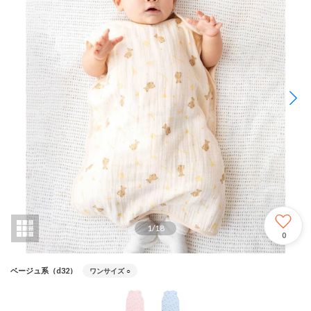
1
/
18
0
ベージュ系（d32）
ワンサイズ
○