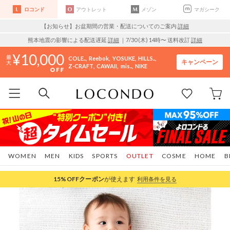
ロコンド
アウトレット
メゾン
マガシーク
【お知らせ】お盆期間の営業・配送についてのご案内
詳細
熊本地震の影響による配送遅延
詳細
｜7/30 (木) 14時〜 送料改訂
詳細
10,000
COLE..
Reebok
YOSUKE
HILLS..
キャンペーン
Z-CRAFT
CAWAII
mis..
NIKE
WOMEN
MEN
KIDS
SPORTS
OUTLET
COSME
HOME
B
15%OFF
クーポン
が使えます
利用条件を見る