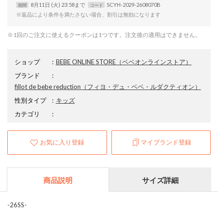
8月11日 (火) 23:58まで
SCYH-2029-2608070B
期間
コード
※返品により条件を満たさない場合、割引は無効になります
※1回のご注文に使えるクーポンは1つです。注文後の適用はできません。
ショップ
：
BEBE ONLINE STORE（ベベオンラインストア）
ブランド
：
fillot de bebe reduction
（フィヨ・デュ・ベベ・ルダクティオン）
性別タイプ
：
キッズ
カテゴリ
：
お気に入り登録
マイブランド登録
商品説明
サイズ詳細
-26SS-