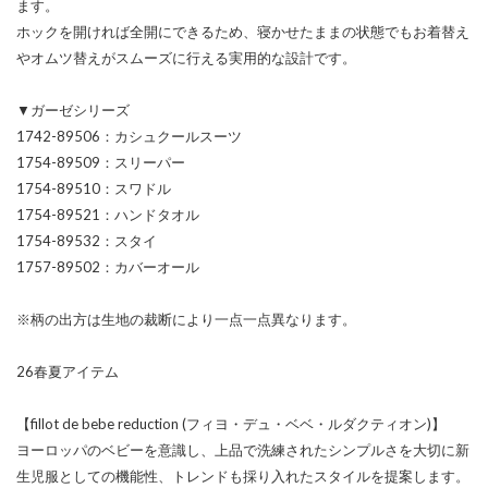
ます。
ホックを開ければ全開にできるため、寝かせたままの状態でもお着替え
やオムツ替えがスムーズに行える実用的な設計です。
▼ガーゼシリーズ
1742-89506：カシュクールスーツ
1754-89509：スリーパー
1754-89510：スワドル
1754-89521：ハンドタオル
1754-89532：スタイ
1757-89502：カバーオール
※柄の出方は生地の裁断により一点一点異なります。
26春夏アイテム
【fillot de bebe reduction (フィヨ・デュ・ベベ・ルダクティオン)】
ヨーロッパのベビーを意識し、上品で洗練されたシンプルさを大切に新
生児服としての機能性、トレンドも採り入れたスタイルを提案します。