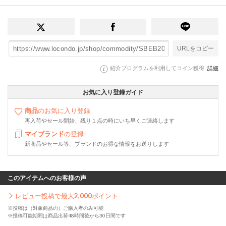
URLをコピー
紹介プログラムを利用してコイン獲得
詳細
お気に入り登録ガイド
商品
のお気に入り登録
再入荷やセール開始、残り１点の時にいち早くご連絡します
マイブランド
の登録
新商品やセール等、ブランドのお得な情報をお送りします
このアイテムへのお客様の声
レビュー投稿で最大
2,000
ポイント
※投稿は（対象商品の）ご購入者のみ可能
※投稿可能期間は商品出荷48時間後から30日間です