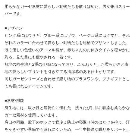
柔らかなガーゼ素材に愛らしい動物たちを散りばめた、男女兼用スリー
パーです。
■デザイン
ピンク系にはウサギ、ブルー系にはゾウ、ベージュ系にはクマと、それ
ぞれのカラーに合わせて愛らしい動物たちを総柄でプリントしました。
淡く優しい色使いのアニマル柄が、赤ちゃんのお休みタイムを穏やかに
彩る、見た目にも癒やされる一着です。
無地の同生地と2重の仕様になっており、ふんわりとした柔らかさと表
地の愛らしいプリントを引き立てる清潔感のある仕上がりです。
同じガーゼシリーズと合わせて贈り物のプラスワンや、プチギフトとし
ても喜ばれるアイテムです。
■素材/機能
身生地には、吸水性と速乾性に優れた、洗うたびに肌に馴染む柔らかな
ガーゼ素材を使用しています。
肩口や両脇、股下のホックで寝冷え防止や寝返り時のはだけを抑え、汗
をかきやすい季節でも蒸れにくいため、一年中快適な眠りをサポートし