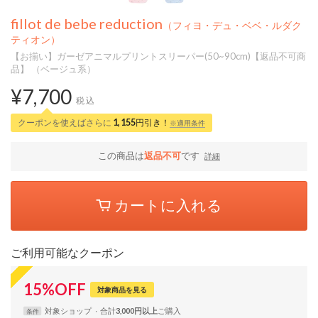
fillot de bebe reduction
（フィヨ・デュ・ベベ・ルダク
ティオン）
【お揃い】ガーゼアニマルプリントスリーパー(50~90cm)【返品不可商
品】 （ベージュ系）
¥7,700
税込
クーポンを使えばさらに
1,155
円引き！
※適用条件
この商品は
返品不可
です
詳細
カートに入れる
ご利用可能なクーポン
15
%
OFF
対象商品を見る
対象
ショップ
合計
3,000円以上
条件