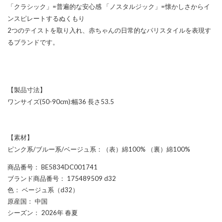
「クラシック」=普遍的な安心感 「ノスタルジック」=懐かしさからイ
ンスピレートするぬくもり
2つのテイストを取り入れ、赤ちゃんの日常的なパリスタイルを表現す
るブランドです。
【製品寸法】
ワンサイズ(50-90cm):幅36 長さ53.5
【素材】
ピンク系/ブルー系/ベージュ系：（表）綿100% （裏）綿100%
商品番号
： BE5834DC001741
ブランド商品番号
： 175489509 d32
色
： ベージュ系（d32）
原産国
： 中国
シーズン
： 2026年 春夏