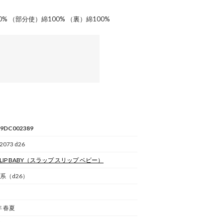
% （部分使）綿100% （裏）綿100%
79DC002389
2073 d26
LIP BABY
（スラップ スリップ ベビー）
系（d26）
年 春夏