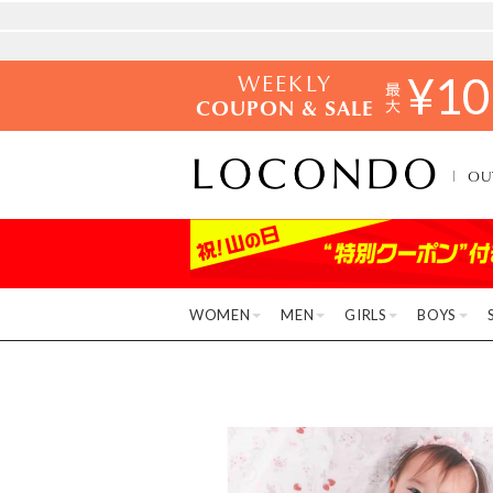
WEEKLY
¥
10
COUPON & SALE
OU
WOMEN
MEN
GIRLS
BOYS