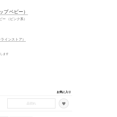
ップ ベビー）
ビー （ピンク系）
ベオンラインストア）
します
お気に入り
品切れ