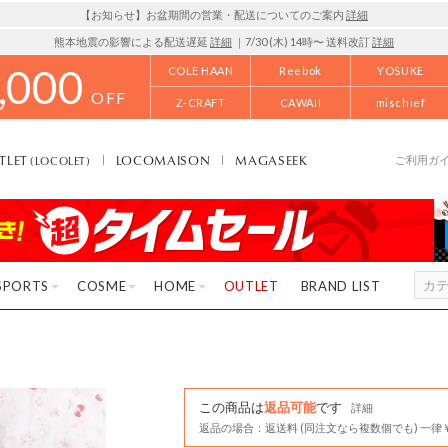
【お知らせ】お盆期間の営業・配送についてのご案内
詳細
熊本地震の影響による配送遅延
詳細
｜7/30 (木) 14時〜 送料改訂
詳細
,000
COLE HAAN
Reebok
YOSUKE
OFF
Z-CRAFT
CAWAII
mischief
TLET
LOCOMAISON
MAGASEEK
(LOCOLET)
ご利用ガ
SPORTS
COSME
HOME
OUTLET
BRAND LIST
この商品は
返品可能
です
詳細
返品の場合：返送料 (同注文なら複数個でも) 一律￥