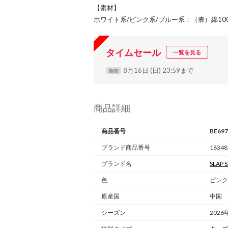
【素材】
ホワイト系/ピンク系/ブルー系：（表）綿100
タイムセール
一覧を見る
8月16日 (日) 23:59まで
期間
商品詳細
商品番号
BE69
ブランド商品番号
18348
ブランド名
SLAP S
色
ピンク
原産国
中国
シーズン
2026