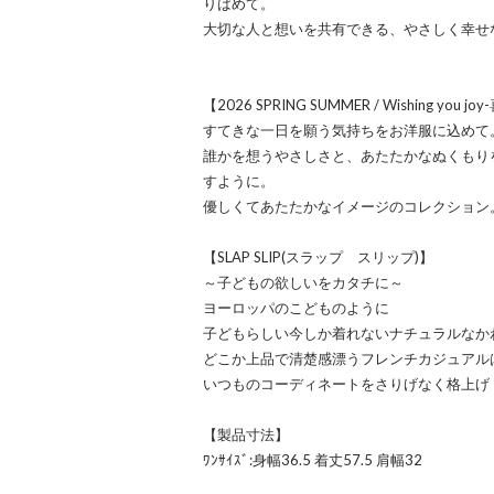
りばめて。
大切な人と想いを共有できる、やさしく幸せ
【2026 SPRING SUMMER / Wishing yo
すてきな一日を願う気持ちをお洋服に込めて
誰かを想うやさしさと、あたたかなぬくもり
すように。
優しくてあたたかなイメージのコレクション
【SLAP SLIP(スラップ スリップ)】
～子どもの欲しいをカタチに～
ヨーロッパのこどものように
子どもらしい今しか着れないナチュラルなか
どこか上品で清楚感漂うフレンチカジュアル
いつものコーディネートをさりげなく格上げ
【製品寸法】
ﾜﾝｻｲｽﾞ:身幅36.5 着丈57.5 肩幅32