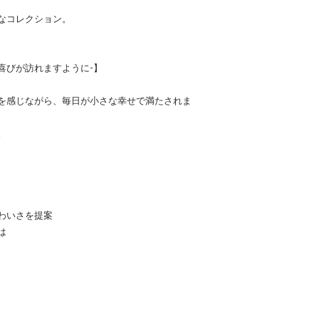
なコレクション。
u joy-喜びが訪れますように-】
。
を感じながら、毎日が小さな幸せで満たされま
。
わいさを提案
は