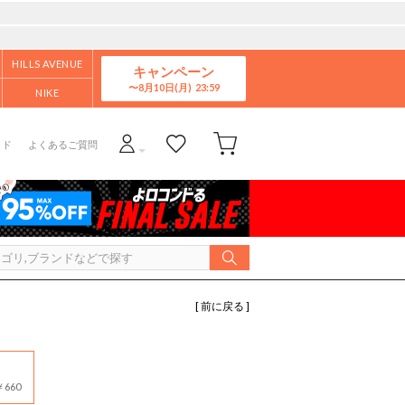
HILLS AVENUE
キャンペーン
8月10日(月)
NIKE
イド
よくあるご質問
[ 前に戻る ]
660