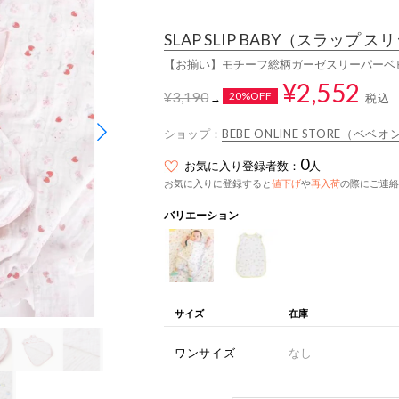
SLAP SLIP BABY
（スラップ スリ
【お揃い】モチーフ総柄ガーゼスリーパーベ
¥2,552
¥3,190
20%OFF
税込
→
ショップ：
BEBE ONLINE STORE（ベ
0
お気に入り登録者数：
人
お気に入りに登録すると
値下げ
や
再入荷
の際にご連絡
バリエーション
サイズ
在庫
ワンサイズ
なし