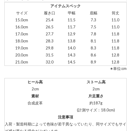
アイテムスペック
サイズ
履き口
甲幅
底幅
筒丈
15.0cm
25.4
11.5
7.3
11.0
16.0cm
26.5
11.7
7.5
11.0
17.0cm
27.7
12.9
7.8
11.8
18.0cm
28.3
13.8
8.1
11.8
19.0cm
29.8
14.0
8.3
11.8
20.0cm
31.5
14.3
8.6
12.8
21.0cm
32.0
14.5
8.9
12.8
∗単位:cm
ヒール高
ストーム高
2cm
2cm
素材
片足重さ
合成皮革
約187g
(計測サイズ：18.0cm)
注意事項
入荷・製造時期によって色味が若干異なっていたり、同サイズでもサイ
ズ感が異なる場合がございます。