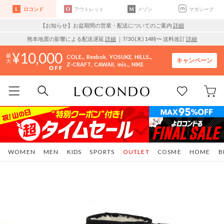
ロコンド
アウトレット
メゾン
マガシーク
【お知らせ】お盆期間の営業・配送についてのご案内
詳細
熊本地震の影響による配送遅延
詳細
｜7/30 (木) 14時〜 送料改訂
詳細
10,000
COLE..
Reebok
YOSUKE
HILLS..
キャンペーン
Z-CRAFT
CAWAII
mis..
NIKE
WOMEN
MEN
KIDS
SPORTS
OUTLET
COSME
HOME
B