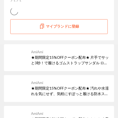
アミアミ
マイブランドに登録
AmiAmi
★期間限定15%OFFクーポン配布★ 片手でサッ
と3秒！で履けるゴムストラップサンダル ロー
ヒールで楽に履け、返りの良い靴底を採用し、
長時間歩いても疲れにくいのもポイントです。
AmiAmi
★期間限定15%OFFクーポン配布★ 汚れや水濡
れを気にせず、気軽にすぽっと履ける防水スリ
ッポン 継ぎ目のない一体成型で、水を通さない
完全防水となっていますので、汚れても丸洗い
OK!
AmiAmi