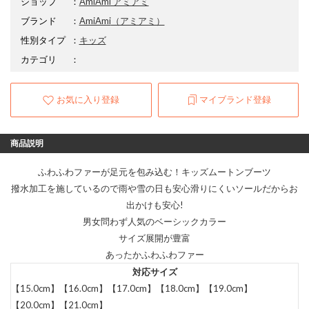
ショップ
：
AmiAmi アミアミ
ブランド
：
AmiAmi
（アミアミ）
性別タイプ
：
キッズ
カテゴリ
：
お気に入り登録
マイブランド登録
商品説明
ふわふわファーが足元を包み込む！キッズムートンブーツ
撥水加工を施しているので雨や雪の日も安心滑りにくいソールだからお
出かけも安心!
男女問わず人気のベーシックカラー
サイズ展開が豊富
あったかふわふわファー
対応サイズ
【15.0cm】【16.0cm】【17.0cm】【18.0cm】【19.0cm】
【20.0cm】【21.0cm】