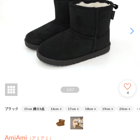
1
/
27
4
ブラック
15cm
残り3点
16cm
○
17cm
○
18cm
○
19cm
○
20cm
○
2
AmiAmi
（アミアミ）