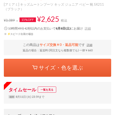
[アミアミ] キッズムートンブーツ キッズ ジュニア ベビー 靴 SX211
（ブラック）
¥2,625
15%OFF
¥3,089
税込
10時間49分42秒
以内
のお支払いで
8月8日(土)
にお届け
詳細
※
スピード出荷の場合
この商品は
サイズ交換￥0・返品可能
です
詳細
返品の場合：返送料 (同注文なら複数個でも) 一律￥660
サイズ・色を選ぶ
タイムセール
一覧を見る
8月11日 (火) 23:59まで
期間