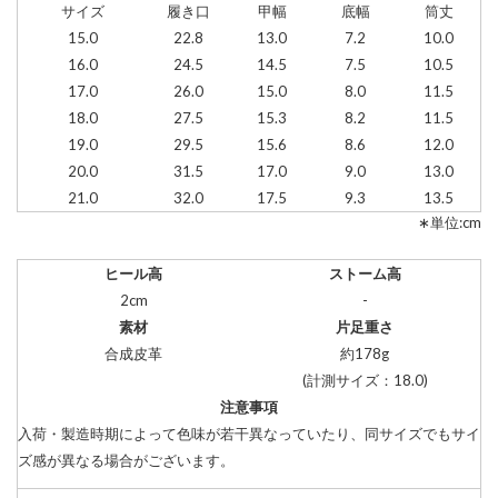
サイズ
履き口
甲幅
底幅
筒丈
15.0
22.8
13.0
7.2
10.0
16.0
24.5
14.5
7.5
10.5
17.0
26.0
15.0
8.0
11.5
18.0
27.5
15.3
8.2
11.5
19.0
29.5
15.6
8.6
12.0
20.0
31.5
17.0
9.0
13.0
21.0
32.0
17.5
9.3
13.5
∗単位:cm
ヒール高
ストーム高
2cm
-
素材
片足重さ
合成皮革
約178g
(計測サイズ：18.0)
注意事項
入荷・製造時期によって色味が若干異なっていたり、同サイズでもサイ
ズ感が異なる場合がございます。