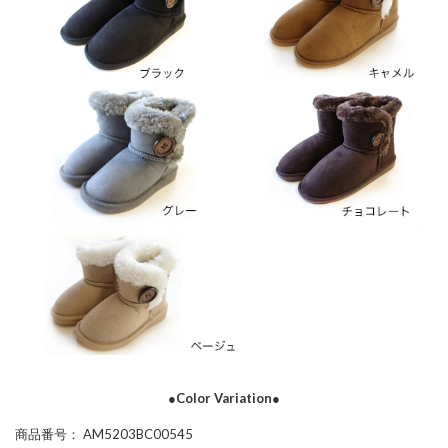
●Color Variation●
商品番号
： AM5203BC00545