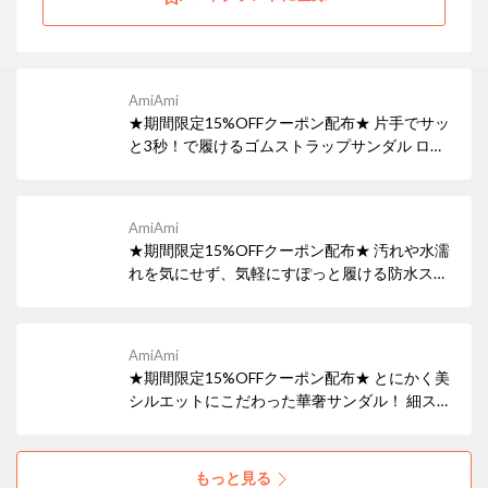
AmiAmi
★期間限定15%OFFクーポン配布★ 片手でサッ
と3秒！で履けるゴムストラップサンダル ロー
ヒールで楽に履け、返りの良い靴底を採用し、
長時間歩いても疲れにくいのもポイントです。
AmiAmi
★期間限定15%OFFクーポン配布★ 汚れや水濡
れを気にせず、気軽にすぽっと履ける防水スリ
ッポン 継ぎ目のない一体成型で、水を通さない
完全防水となっていますので、汚れても丸洗い
OK!
AmiAmi
★期間限定15%OFFクーポン配布★ とにかく美
シルエットにこだわった華奢サンダル！ 細スト
ラップとピンヒールで女性らしくエレガント。
もっと見る