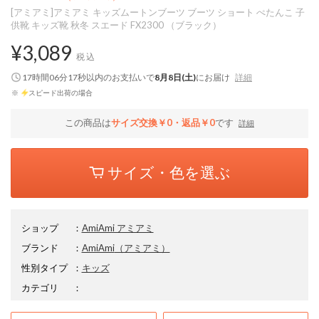
[アミアミ]アミアミ キッズムートンブーツ ブーツ ショート ぺたんこ 子
供靴 キッズ靴 秋冬 スエード FX2300 （ブラック）
¥3,089
税込
17時間06分14秒
以内
のお支払いで
8月8日(土)
にお届け
詳細
※
スピード出荷の場合
この商品は
サイズ交換￥0・返品￥0
です
詳細
サイズ・色を選ぶ
ショップ
：
AmiAmi アミアミ
ブランド
：
AmiAmi
（アミアミ）
性別タイプ
：
キッズ
カテゴリ
：