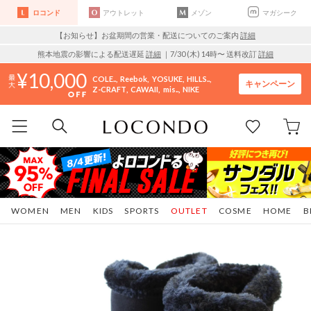
ロコンド
アウトレット
メゾン
マガシーク
【お知らせ】お盆期間の営業・配送についてのご案内
詳細
熊本地震の影響による配送遅延
詳細
｜7/30 (木) 14時〜 送料改訂
詳細
10,000
COLE..
Reebok
YOSUKE
HILLS..
キャンペーン
Z-CRAFT
CAWAII
mis..
NIKE
WOMEN
MEN
KIDS
SPORTS
OUTLET
COSME
HOME
B