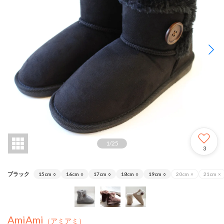
1
/
25
3
ブラック
15cm
○
16cm
○
17cm
○
18cm
○
19cm
○
20cm
×
21cm
×
AmiAmi
（アミアミ）