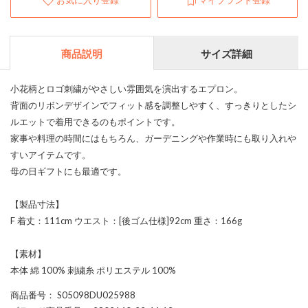
お気に入り登録
マイブランド登録
商品説明
サイズ詳細
小花柄とロゴ刺繍がやさしい雰囲気を演出するエプロン。
背面のリボンデザインでフィット感を調整しやすく、すっきりとしたシ
ルエットで着用できるのもポイントです。
家事や料理の時間にはもちろん、ガーデニングや作業時にも取り入れや
すいアイテムです。
母の日ギフトにも最適です。
【製品寸法】
F 着丈：111cm ウエスト：[後ゴム仕様]92cm 重さ：166g
【素材】
本体 綿 100% 刺繍糸 ポリエステル 100%
商品番号
： S05098DU025988