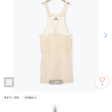
1
/
9
2
キナリ（13）
F/FREE
○