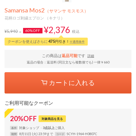
Samansa Mos2
（サマンサ モスモス）
花柄ロゴ刺繍エプロン （キナリ）
¥2,376
60%OFF
¥5,940
税込
クーポンを使えばさらに
475
円引き！
※適用条件
この商品は
返品可能
です
詳細
返品の場合：返送料 (同注文なら複数個でも) 一律￥660
カートに入れる
ご利用可能なクーポン
20
%
OFF
対象商品を見る
対象
ショップ
3点以上
条件
8月11日 (火) 23:59まで
SCYH-1964-H0807C
期間
コード