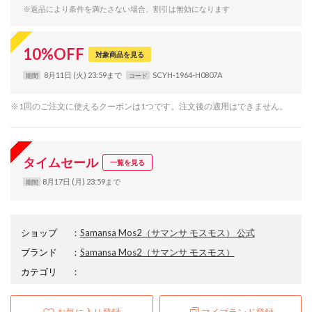
※返品により条件を満たさない場合、割引は無効になります
10
%
OFF
対象商品を見る
8月11日 (火) 23:59まで
SCYH-1964-H0807A
期間
コード
※1回のご注文に使えるクーポンは1つです。注文後の適用はできません。
タイムセール
一覧を見る
8月17日 (月) 23:59まで
期間
ショップ
：
Samansa Mos2（サマンサ モスモス） 公式
ブランド
：
Samansa Mos2
（サマンサ モスモス）
カテゴリ
：