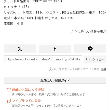
ブランド商品番号
： 2802140-22-11 13
色
： キナリ（13）
サイズ(cm)
： F 着丈：111cm ウエスト：[後ゴム仕様]92cm 重さ：166g
素材
： 本体 綿 100% 刺繍糸 ポリエステル 100%
原産国
： 中国
さらに詳しい情報を表示
URLをコピー
紹介プログラムを利用してコイン獲得
詳細
お気に入り登録ガイド
商品
のお気に入り登録
再入荷やセール開始、残り１点の時にいち早くご連絡します
マイブランド
の登録
新商品やセール等、ブランドのお得な情報をお送りします