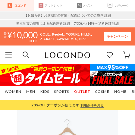
ロコンド
アウトレット
メゾン
マガシーク
【お知らせ】お盆期間の営業・配送についてのご案内
詳細
熊本地震の影響による配送遅延
詳細
｜7/30 (木) 14時〜 送料改訂
詳細
10,000
COLE..
Reebok
YOSUKE
HILLS..
キャンペーン
Z-CRAFT
CAWAII
mis..
NIKE
WOMEN
MEN
KIDS
SPORTS
OUTLET
COSME
HOME
B
20%OFF
クーポン
が使えます
利用条件を見る