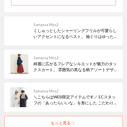
Samansa Mos2
くしゅっとしたシャーリングフリルが可愛らし
いアクセントになるベスト。 袖ぐりはゆったり
としているので、ストレスなくレイヤードスタ
イルを楽しむことができます。フロントに施さ
れたリボンがさりげないアクセントに。
Samansa Mos2
綺麗に広がるフレアなシルエットが魅力のタッ
クスカート。 雰囲気の異なる柄アソートデザイ
ンで、選べる楽しみも嬉しいポイントです。 ウ
エスト部分はゴムギャザー仕様になっており、
安心感のある穿き心地も魅力◎
Samansa Mos2
＼こちらはWEB限定アイテムです／ ECスタッ
フの「あったらいいな」を形にした こだわりの
アイテムが完成しました。 美術館やカフェ、古
着屋さん巡りなどの 秋のお出かけシーンで着映
えるアイテムを ぜひチェックしてみてください
もっと見る
ね。