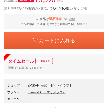
44%OFF
¥9,680
税込
21時間37分22秒
以内
のお支払いで
8月10日(月)
にお届け
詳細
この商品は
返品可能
です
詳細
返品の場合：返送料 (同注文なら複数個でも) 一律￥660
カートに入れる
タイムセール
一覧を見る
8月11日 (火) 23:59まで
期間
ショップ
：
Z-CRAFT公式 ゼットクラフト
ブランド
：
marimekko
（マリメッコ）
カテゴリ
：