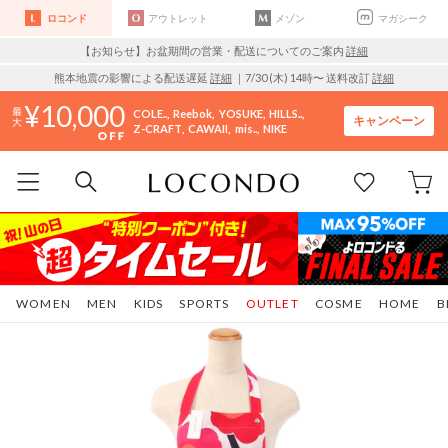
ロコンド
アウトレット
メゾン
マガシーク
【お知らせ】お盆期間の営業・配送についてのご案内
詳細
熊本地震の影響による配送遅延
詳細
｜7/30 (木) 14時〜 送料改訂
詳細
10,000
COLE..
Reebok
YOSUKE
HILLS..
キャンペーン
Z-CRAFT
CAWAII
mis..
NIKE
WOMEN
MEN
KIDS
SPORTS
OUTLET
COSME
HOME
B