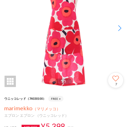
1
/
5
7
ウニッコレッド（74030100）
FREE
○
marimekko
（マリメッコ）
エプロン エプロン （ウニッコレッド）
¥5,398