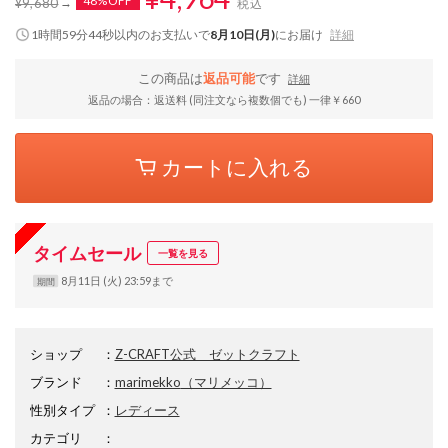
48%OFF
¥9,680
税込
1時間59分44秒
以内
のお支払いで
8月10日(月)
にお届け
詳細
この商品は
返品可能
です
詳細
返品の場合：返送料 (同注文なら複数個でも) 一律￥660
カートに入れる
タイムセール
一覧を見る
8月11日 (火) 23:59まで
期間
ショップ
：
Z-CRAFT公式 ゼットクラフト
ブランド
：
marimekko
（マリメッコ）
性別タイプ
：
レディース
カテゴリ
：