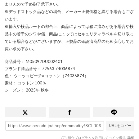
ませんので予め御了承下さい。
※デッドストック品などの場合、メーカー正規価格と異なる場合もござ
います。
※輸入や検品ルートの都合上、商品によっては箱に痛みがある場合や検
品中の若干のシワや傷、商品によってはセキュリティラベルを切り取っ
ている場合などがございますが、正規品の確認済商品のため安心してお
買い求め下さい。
商品番号
： M05092DU002401
ブランド商品番号
： 72563 74036874
色
： ウニッコピーチ×コットン（74036874）
素材
： コットン 100％
シーズン
： 2025年 秋冬
URLをコピー
紹介プログラムを利用してコイン獲得
詳細