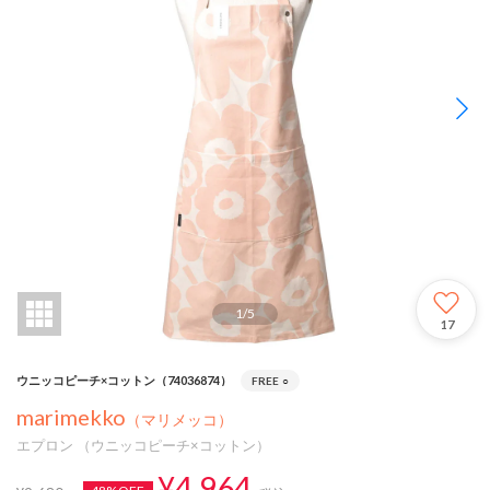
1
/
5
17
ウニッコピーチ×コットン（74036874）
FREE
○
marimekko
（マリメッコ）
エプロン （ウニッコピーチ×コットン）
¥4,964