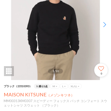
1
/
10
0
ブラック（23510393）
S
残り2点
M
×
L
×
XL/LL
×
MAISON KITSUNE
（メゾンキツネ）
MM00313KM0307 スピーディー フォックス パッチ コンフォート スウ
ェットシャツ スウェット （ブラック）