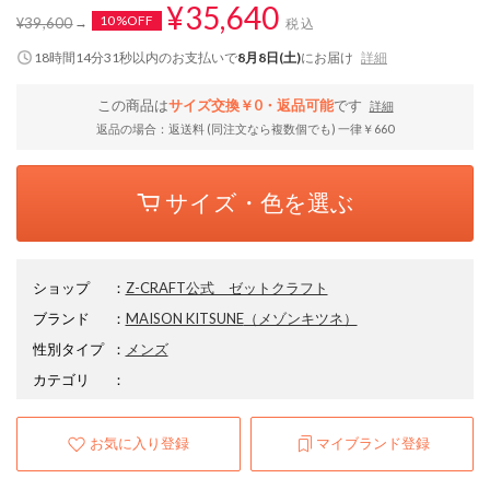
¥35,640
10%OFF
¥39,600
税込
18時間14分31秒
以内
のお支払いで
8月8日(土)
にお届け
詳細
この商品は
サイズ交換￥0・返品可能
です
詳細
返品の場合：返送料 (同注文なら複数個でも) 一律￥660
サイズ・色を選ぶ
ショップ
：
Z-CRAFT公式 ゼットクラフト
ブランド
：
MAISON KITSUNE
（メゾンキツネ）
性別タイプ
：
メンズ
カテゴリ
：
お気に入り登録
マイブランド登録