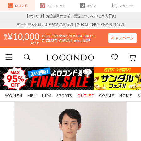
ロコンド
アウトレット
メゾン
マガシーク
【お知らせ】お盆期間の営業・配送についてのご案内
詳細
熊本地震の影響による配送遅延
詳細
｜7/30 (木) 14時〜 送料改訂
詳細
10,000
COLE..
Reebok
YOSUKE
HILLS..
キャンペーン
Z-CRAFT
CAWAII
mis..
NIKE
WOMEN
MEN
KIDS
SPORTS
OUTLET
COSME
HOME
B