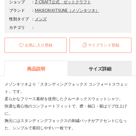
ショップ
：
Z-CRAFT公式 ゼットクラフト
ブランド
：
MAISON KITSUNE
（メゾンキツネ）
性別タイプ
：
メンズ
カテゴリ
：
お気に入り登録
マイブランド登録
商品説明
サイズ詳細
メゾンキツネより「スタンディングフォックス コンフォートスウェッ
ト」です。
柔らかなフリース素材を使用したクルーネックスウェットシャツ。
快適な着心地のコンフォートフィットで、襟・袖口・裾はリブ仕上げ
に。
胸元にはスタンディングフォックスの刺繍パッチがアクセントになっ
た、シンプルで着回しやすい一枚です。