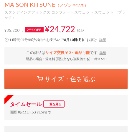
MAISON KITSUNE
（メゾンキツネ）
スタンディングフォックス コンフォートスウェット スウェット （ブラ
ック）
¥24,722
29%OFF
¥35,200
税込
11時間07分54秒
以内
のお支払いで
8月10日(月)
にお届け
詳細
この商品は
サイズ交換￥0・返品可能
です
詳細
返品の場合：返送料 (同注文なら複数個でも) 一律￥660
サイズ・色を選ぶ
タイムセール
一覧を見る
8月11日 (火) 23:59まで
期間