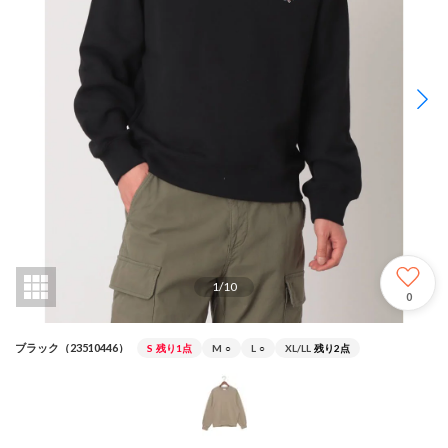
1
/
10
0
ブラック（23510446）
S
残り1点
M
○
L
○
XL/LL
残り2点