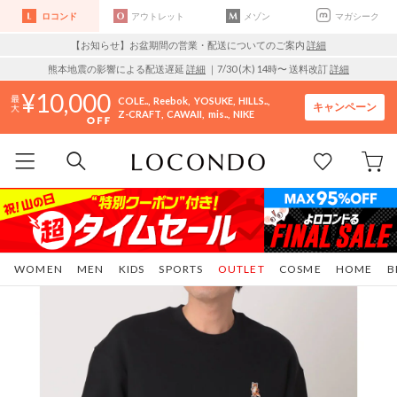
ロコンド
アウトレット
メゾン
マガシーク
【お知らせ】お盆期間の営業・配送についてのご案内
詳細
熊本地震の影響による配送遅延
詳細
｜7/30 (木) 14時〜 送料改訂
詳細
10,000
COLE..
Reebok
YOSUKE
HILLS..
キャンペーン
Z-CRAFT
CAWAII
mis..
NIKE
WOMEN
MEN
KIDS
SPORTS
OUTLET
COSME
HOME
B