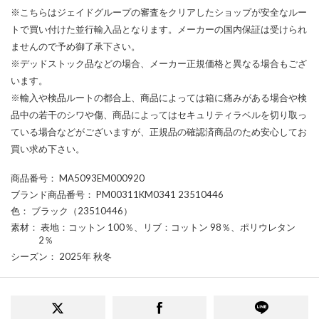
※こちらはジェイドグループの審査をクリアしたショップが安全なルー
トで買い付けた並行輸入品となります。メーカーの国内保証は受けられ
ませんので予め御了承下さい。
※デッドストック品などの場合、メーカー正規価格と異なる場合もござ
います。
※輸入や検品ルートの都合上、商品によっては箱に痛みがある場合や検
品中の若干のシワや傷、商品によってはセキュリティラベルを切り取っ
ている場合などがございますが、正規品の確認済商品のため安心してお
買い求め下さい。
商品番号
： MA5093EM000920
ブランド商品番号
： PM00311KM0341 23510446
色
： ブラック（23510446）
素材
： 表地：コットン 100％、リブ：コットン 98％、ポリウレタン
2％
シーズン
： 2025年 秋冬