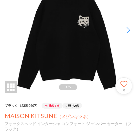
1
/
6
0
ブラック（23510407）
M
残り1点
L
残り2点
MAISON KITSUNE
（メゾンキツネ）
フォックスヘッド インターシャ コンフォート ジャンパー セーター （ブ
ラック）