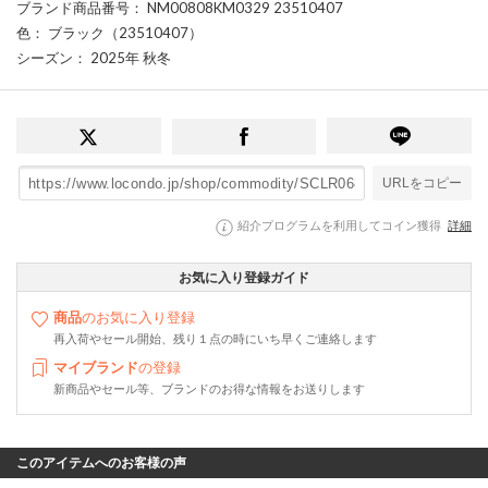
ブランド商品番号
： NM00808KM0329 23510407
色
： ブラック（23510407）
シーズン
： 2025年 秋冬
URLをコピー
紹介プログラムを利用してコイン獲得
詳細
お気に入り登録ガイド
商品
のお気に入り登録
再入荷やセール開始、残り１点の時にいち早くご連絡します
マイブランド
の登録
新商品やセール等、ブランドのお得な情報をお送りします
このアイテムへのお客様の声