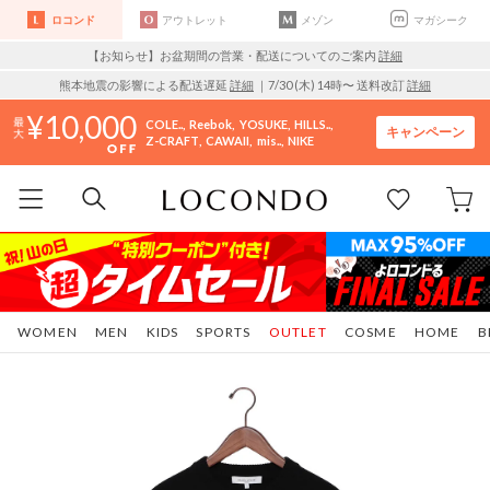
ロコンド
アウトレット
メゾン
マガシーク
【お知らせ】お盆期間の営業・配送についてのご案内
詳細
熊本地震の影響による配送遅延
詳細
｜7/30 (木) 14時〜 送料改訂
詳細
10,000
COLE..
Reebok
YOSUKE
HILLS..
キャンペーン
Z-CRAFT
CAWAII
mis..
NIKE
WOMEN
MEN
KIDS
SPORTS
OUTLET
COSME
HOME
B