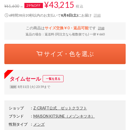
¥43,215
29%OFF
¥61,600
税込
6時間38分19秒
以内
のお支払いで
8月8日(土)
にお届け
詳細
この商品は
サイズ交換￥0・返品可能
です
詳細
返品の場合：返送料 (同注文なら複数個でも) 一律￥660
サイズ・色を選ぶ
タイムセール
一覧を見る
8月11日 (火) 23:59まで
期間
ショップ
：
Z-CRAFT公式 ゼットクラフト
ブランド
：
MAISON KITSUNE
（メゾンキツネ）
性別タイプ
：
メンズ