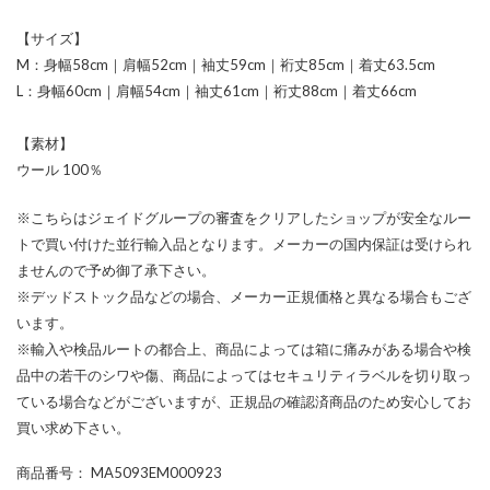
【サイズ】
M：身幅58cm｜肩幅52cm｜袖丈59cm｜裄丈85cm｜着丈63.5cm
L：身幅60cm｜肩幅54cm｜袖丈61cm｜裄丈88cm｜着丈66cm
【素材】
ウール 100％
※こちらはジェイドグループの審査をクリアしたショップが安全なルー
トで買い付けた並行輸入品となります。メーカーの国内保証は受けられ
ませんので予め御了承下さい。
※デッドストック品などの場合、メーカー正規価格と異なる場合もござ
います。
※輸入や検品ルートの都合上、商品によっては箱に痛みがある場合や検
品中の若干のシワや傷、商品によってはセキュリティラベルを切り取っ
ている場合などがございますが、正規品の確認済商品のため安心してお
買い求め下さい。
商品番号
： MA5093EM000923