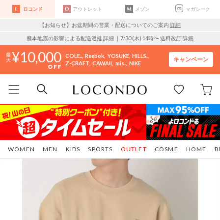
ロコンド
アウトレット
メゾン
マガシーク
【お知らせ】お盆期間の営業・配送についてのご案内
詳細
熊本地震の影響による配送遅延
詳細
｜7/30 (木) 14時〜 送料改訂
詳細
10,000
COLE..
Reebok
YOSUKE
HILLS..
キャンペーン
Z-CRAFT
CAWAII
mis..
NIKE
WOMEN
MEN
KIDS
SPORTS
OUTLET
COSME
HOME
B