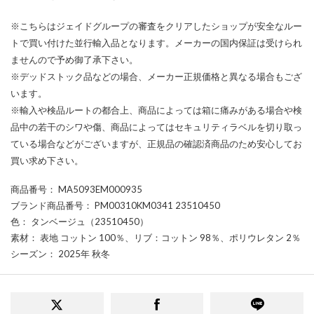
※こちらはジェイドグループの審査をクリアしたショップが安全なルー
トで買い付けた並行輸入品となります。メーカーの国内保証は受けられ
ませんので予め御了承下さい。
※デッドストック品などの場合、メーカー正規価格と異なる場合もござ
います。
※輸入や検品ルートの都合上、商品によっては箱に痛みがある場合や検
品中の若干のシワや傷、商品によってはセキュリティラベルを切り取っ
ている場合などがございますが、正規品の確認済商品のため安心してお
買い求め下さい。
商品番号
： MA5093EM000935
ブランド商品番号
： PM00310KM0341 23510450
色
： タンベージュ（23510450）
素材
： 表地 コットン 100％、リブ：コットン 98％、ポリウレタン 2％
シーズン
： 2025年 秋冬