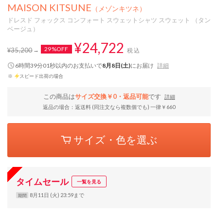
MAISON KITSUNE
（メゾンキツネ）
ドレスド フォックス コンフォート スウェットシャツ スウェット （タン
ベージュ）
¥24,722
29%OFF
¥35,200
税込
6時間39分00秒
以内
のお支払いで
8月8日(土)
にお届け
詳細
※
スピード出荷の場合
この商品は
サイズ交換￥0・返品可能
です
詳細
返品の場合：返送料 (同注文なら複数個でも) 一律￥660
サイズ・色を選ぶ
タイムセール
一覧を見る
8月11日 (火) 23:59まで
期間