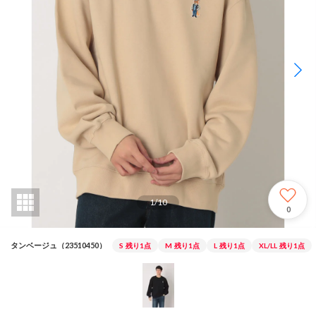
1
/
10
0
タンベージュ（23510450）
S
残り1点
M
残り1点
L
残り1点
XL/LL
残り1点