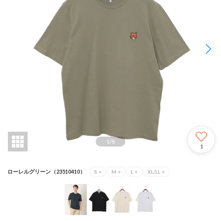
1
/
8
1
ローレルグリーン（23510410）
S
×
M
×
L
×
XL/LL
×