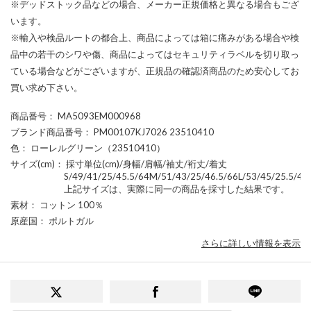
※デッドストック品などの場合、メーカー正規価格と異なる場合もござ
います。
※輸入や検品ルートの都合上、商品によっては箱に痛みがある場合や検
品中の若干のシワや傷、商品によってはセキュリティラベルを切り取っ
ている場合などがございますが、正規品の確認済商品のため安心してお
買い求め下さい。
商品番号
： MA5093EM000968
ブランド商品番号
： PM00107KJ7026 23510410
色
： ローレルグリーン（23510410）
サイズ(cm)
： 採寸単位(cm)/身幅/肩幅/袖丈/裄丈/着丈
S/49/41/25/45.5/64M/51/43/25/46.5/66L/53/45/25.5/48
上記サイズは、実際に同一の商品を採寸した結果です。
素材
： コットン 100％
原産国
： ポルトガル
さらに詳しい情報を表示