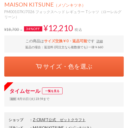
MAISON KITSUNE
（メゾンキツネ）
PM00107KJ7026 フォックスヘッド レギュラー Tシャツ（ローレルグ
リーン）
¥12,210
34%OFF
¥18,700
税込
この商品は
サイズ交換￥0・返品可能
です
詳細
返品の場合：返送料 (同注文なら複数個でも) 一律￥660
サイズ・色を選ぶ
タイムセール
一覧を見る
8月11日 (火) 23:59まで
期間
ショップ
：
Z-CRAFT公式 ゼットクラフト
ブランド
：
MAISON KITSUNE
（メゾンキツネ）