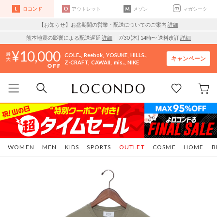
ロコンド
アウトレット
メゾン
マガシーク
【お知らせ】お盆期間の営業・配送についてのご案内
詳細
熊本地震の影響による配送遅延
詳細
｜7/30 (木) 14時〜 送料改訂
詳細
10,000
COLE..
Reebok
YOSUKE
HILLS..
キャンペーン
Z-CRAFT
CAWAII
mis..
NIKE
WOMEN
MEN
KIDS
SPORTS
OUTLET
COSME
HOME
B