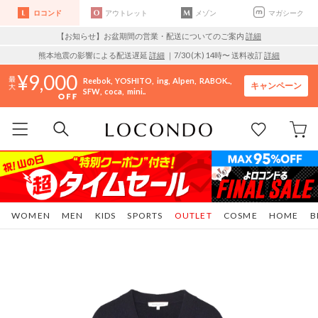
ロコンド
アウトレット
メゾン
マガシーク
【お知らせ】お盆期間の営業・配送についてのご案内
詳細
熊本地震の影響による配送遅延
詳細
｜7/30 (木) 14時〜 送料改訂
詳細
9,000
Reebok
YOSHITO
ing
Alpen
RABOK..
キャンペーン
SFW
coca
mini..
WOMEN
MEN
KIDS
SPORTS
OUTLET
COSME
HOME
B