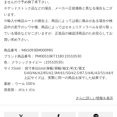
ませんので予め御了承下さい。
※デッドストック品などの場合、メーカー正規価格と異なる場合もござ
います。
※輸入や検品ルートの都合上、商品によっては箱に痛みがある場合や検
品中の若干のシワや傷、商品によってはセキュリティラベルを切り取っ
ている場合などがございますが、正規品の確認済商品のため安心してお
買い求め下さい。
商品番号
： MA5093EM000985
ブランド商品番号
： PM00510KT1180 23510530
色
： クラシックネイビー（23510530）
サイズ(cm)
： 採寸単位(cm)/身幅/肩幅/袖丈/裄丈/着丈
S/60/46/62/85/62.5M/61/50/62.5/87.5/64L/63/51/64/89.
上記サイズは、実際に同一の商品を採寸した結果です。
素材
： ウール 100％
原産国
： ポルトガル
さらに詳しい情報を表示