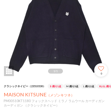
1
/
1
0
クラシックネイビー（23510530）
S
残り1点
M
残り3点
L
残り2点
XL/LL
残り
MAISON KITSUNE
（メゾンキツネ）
PM00510KT1180 フォックスヘッド ミラノ ラムウール カーディガン
カーディガン （クラシックネイビー）