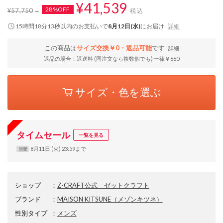
¥41,539
28%OFF
¥57,750
税込
15時間18分12秒
以内
のお支払いで
8月12日(水)
にお届け
詳細
この商品は
サイズ交換￥0・返品可能
です
詳細
返品の場合：返送料 (同注文なら複数個でも) 一律￥660
サイズ・色を選ぶ
タイムセール
一覧を見る
8月11日 (火) 23:59まで
期間
ショップ
：
Z-CRAFT公式 ゼットクラフト
ブランド
：
MAISON KITSUNE
（メゾンキツネ）
性別タイプ
：
メンズ