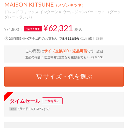
MAISON KITSUNE
（メゾンキツネ）
ドレスド フォックス インターシャ ウール ジャンパー ニット （ダーク
グレーメランジ）
¥62,321
16%OFF
¥74,800
税込
20時間34分07秒
以内
のお支払いで
8月11日(火)
にお届け
詳細
この商品は
サイズ交換￥0・返品可能
です
詳細
返品の場合：返送料 (同注文なら複数個でも) 一律￥660
サイズ・色を選ぶ
タイムセール
一覧を見る
8月11日 (火) 23:59まで
期間