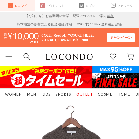
ロコンド
アウトレット
メゾン
マガシーク
【お知らせ】お盆期間の営業・配送についてのご案内
詳細
熊本地震の影響による配送遅延
詳細
｜7/30 (木) 14時〜 送料改訂
詳細
10,000
COLE..
Reebok
YOSUKE
HILLS..
キャンペーン
Z-CRAFT
CAWAII
mis..
NIKE
WOMEN
MEN
KIDS
SPORTS
OUTLET
COSME
HOME
B