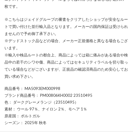
枚です。
※こちらはジェイドグループの審査をクリアしたショップが安全なルー
トで買い付けた並行輸入品となります。メーカーの国内保証は受けられ
ませんので予め御了承下さい。
※デッドストック品などの場合、メーカー正規価格と異なる場合もござ
います。
※輸入や検品ルートの都合上、商品によっては箱に痛みがある場合や検
品中の若干のシワや傷、商品によってはセキュリティラベルを切り取っ
ている場合などがございますが、正規品の確認済商品のため安心してお
買い求め下さい。
商品番号
： MA5093EM000998
ブランド商品番号
： PM00806KH0002 23510495
色
： ダークグレーメランジ（23510495）
素材
： ウール 97％、ナイロン 2％、モヘア 1％
原産国
： ポルトガル
シーズン
： 2025年 秋冬