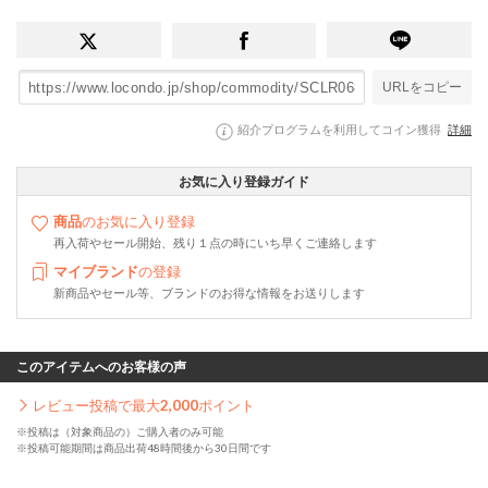
URLをコピー
紹介プログラムを利用してコイン獲得
詳細
お気に入り登録ガイド
商品
のお気に入り登録
再入荷やセール開始、残り１点の時にいち早くご連絡します
マイブランド
の登録
新商品やセール等、ブランドのお得な情報をお送りします
このアイテムへのお客様の声
レビュー投稿で最大
2,000
ポイント
※投稿は（対象商品の）ご購入者のみ可能
※投稿可能期間は商品出荷48時間後から30日間です