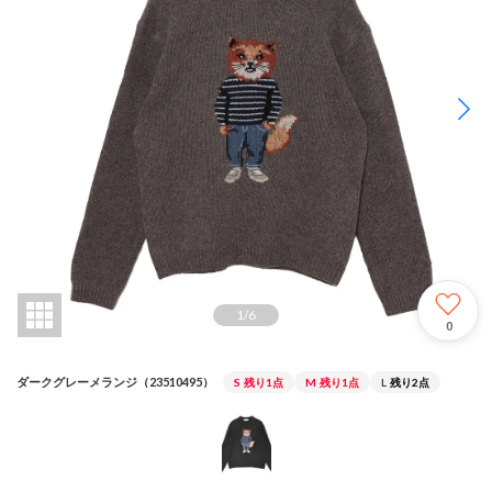
1
/
6
0
ダークグレーメランジ（23510495）
S
残り1点
M
残り1点
L
残り2点