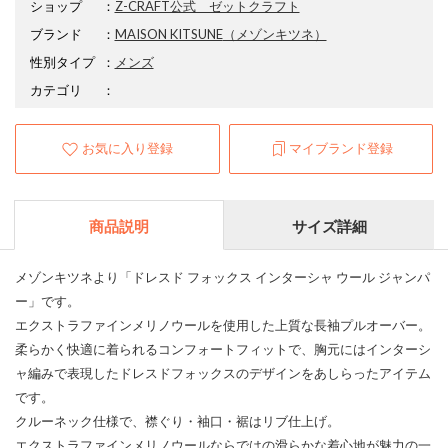
ショップ
：
Z-CRAFT公式 ゼットクラフト
ブランド
：
MAISON KITSUNE
（メゾンキツネ）
性別タイプ
：
メンズ
カテゴリ
：
お気に入り登録
マイブランド登録
商品説明
サイズ詳細
メゾンキツネより「ドレスド フォックス インターシャ ウール ジャンパ
ー」です。
エクストラファインメリノウールを使用した上質な長袖プルオーバー。
柔らかく快適に着られるコンフォートフィットで、胸元にはインターシ
ャ編みで表現したドレスドフォックスのデザインをあしらったアイテム
です。
クルーネック仕様で、襟ぐり・袖口・裾はリブ仕上げ。
エクストラファインメリノウールならではの滑らかな着心地が魅力の一