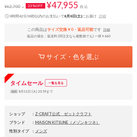
¥47,955
23%OFF
¥62,700
税込
0時間42分38秒
以内
のお支払いで
8月8日(土)
にお届け
詳細
この商品は
サイズ交換￥0・返品可能
です
詳細
返品の場合：返送料 (同注文なら複数個でも) 一律￥660
サイズ・色を選ぶ
タイムセール
一覧を見る
8月11日 (火) 23:59まで
期間
ショップ
：
Z-CRAFT公式 ゼットクラフト
ブランド
：
MAISON KITSUNE
（メゾンキツネ）
性別タイプ
：
メンズ