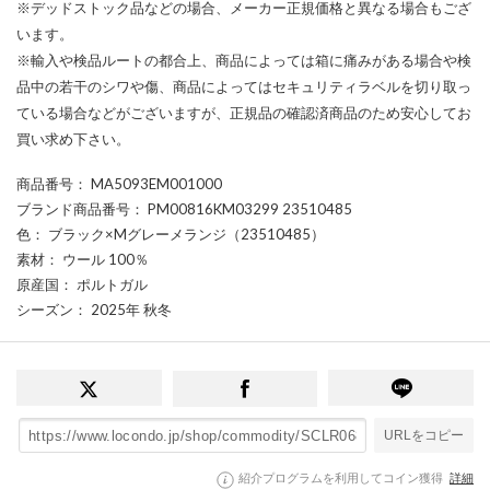
※デッドストック品などの場合、メーカー正規価格と異なる場合もござ
います。
※輸入や検品ルートの都合上、商品によっては箱に痛みがある場合や検
品中の若干のシワや傷、商品によってはセキュリティラベルを切り取っ
ている場合などがございますが、正規品の確認済商品のため安心してお
買い求め下さい。
商品番号
： MA5093EM001000
ブランド商品番号
： PM00816KM03299 23510485
色
： ブラック×Mグレーメランジ（23510485）
素材
： ウール 100％
原産国
： ポルトガル
シーズン
： 2025年 秋冬
URLをコピー
紹介プログラムを利用してコイン獲得
詳細