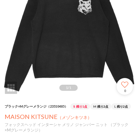
1
/
1
0
ブラック×Mグレーメランジ（23510485）
S
残り1点
M
残り2点
L
残り2点
MAISON KITSUNE
（メゾンキツネ）
フォックスヘッド インターシャ メリノ ジャンパー ニット （ブラック
×Mグレーメランジ）