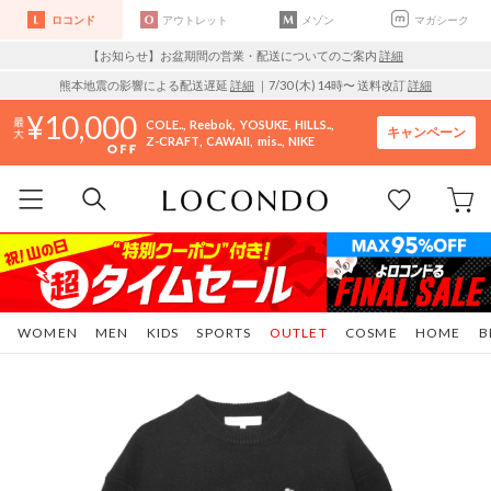
ロコンド
アウトレット
メゾン
マガシーク
【お知らせ】お盆期間の営業・配送についてのご案内
詳細
熊本地震の影響による配送遅延
詳細
｜7/30 (木) 14時〜 送料改訂
詳細
10,000
COLE..
Reebok
YOSUKE
HILLS..
キャンペーン
Z-CRAFT
CAWAII
mis..
NIKE
WOMEN
MEN
KIDS
SPORTS
OUTLET
COSME
HOME
B