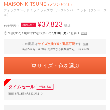
MAISON KITSUNE
（メゾンキツネ）
フォックスヘッド ミラノ ラムズウール ジャンパー ニット （タンベージ
ュ）
¥37,823
28%OFF
¥52,800
税込
6時間35分10秒
以内
のお支払いで
8月10日(月)
にお届け
詳細
この商品は
サイズ交換￥0・返品可能
です
詳細
返品の場合：返送料 (同注文なら複数個でも) 一律￥660
サイズ・色を選ぶ
タイムセール
一覧を見る
8月11日 (火) 23:59まで
期間