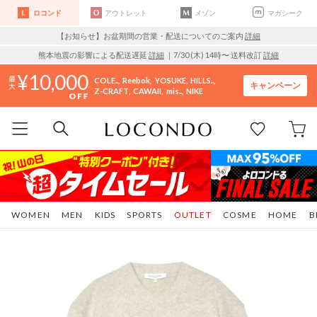
ロコンド
アウトレット
メゾン
マガシーク
【お知らせ】お盆期間の営業・配送についてのご案内
詳細
熊本地震の影響による配送遅延
詳細
｜7/30 (木) 14時〜 送料改訂
詳細
10,000
COLE..
Reebok
YOSUKE
HILLS..
キャンペーン
Z-CRAFT
CAWAII
mis..
NIKE
WOMEN
MEN
KIDS
SPORTS
OUTLET
COSME
HOME
B