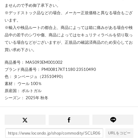
ませんので予め御了承下さい。
※デッドストック品などの場合、メーカー正規価格と異なる場合もござ
います。
※輸入や検品ルートの都合上、商品によっては箱に痛みがある場合や検
品中の若干のシワや傷、商品によってはセキュリティラベルを切り取っ
ている場合などがございますが、正規品の確認済商品のため安心してお
買い求め下さい。
商品番号
： MA5093EM001002
ブランド商品番号
： PM00817KT1180 23510490
色
： タンベージュ（23510490）
素材
： ウール 100％
原産国
： ポルトガル
シーズン
： 2025年 秋冬
URLをコピー