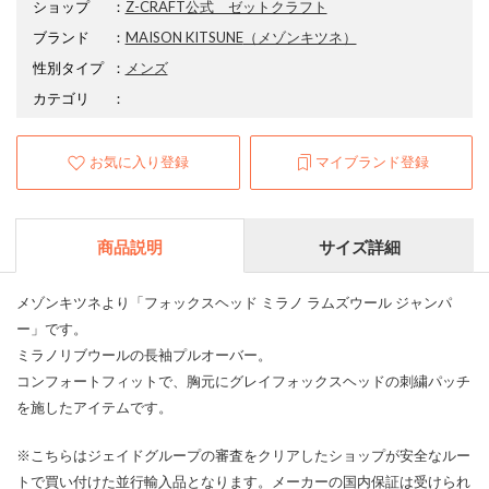
ショップ
：
Z-CRAFT公式 ゼットクラフト
ブランド
：
MAISON KITSUNE
（メゾンキツネ）
性別タイプ
：
メンズ
カテゴリ
：
お気に入り登録
マイブランド登録
商品説明
サイズ詳細
メゾンキツネより「フォックスヘッド ミラノ ラムズウール ジャンパ
ー」です。
ミラノリブウールの長袖プルオーバー。
コンフォートフィットで、胸元にグレイフォックスヘッドの刺繍パッチ
を施したアイテムです。
※こちらはジェイドグループの審査をクリアしたショップが安全なルー
トで買い付けた並行輸入品となります。メーカーの国内保証は受けられ