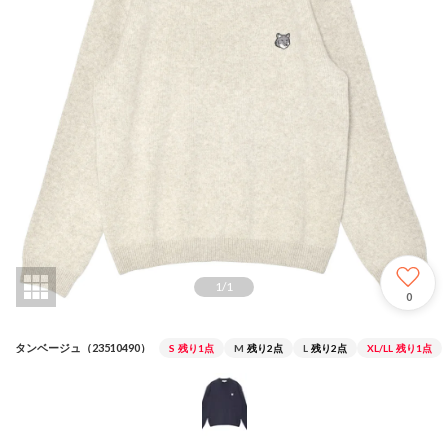
1
/
1
0
タンベージュ（23510490）
S
残り1点
M
残り2点
L
残り2点
XL/LL
残り1点