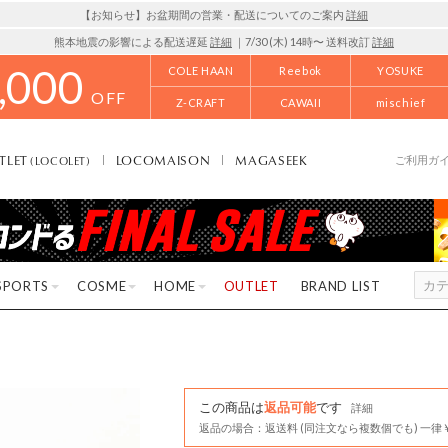
【お知らせ】お盆期間の営業・配送についてのご案内
詳細
熊本地震の影響による配送遅延
詳細
｜7/30 (木) 14時〜 送料改訂
詳細
,000
COLE HAAN
Reebok
YOSUKE
OFF
Z-CRAFT
CAWAII
mischief
TLET
LOCOMAISON
MAGASEEK
(LOCOLET)
ご利用ガ
SPORTS
COSME
HOME
OUTLET
BRAND LIST
この商品は
返品可能
です
詳細
返品の場合：返送料 (同注文なら複数個でも) 一律￥