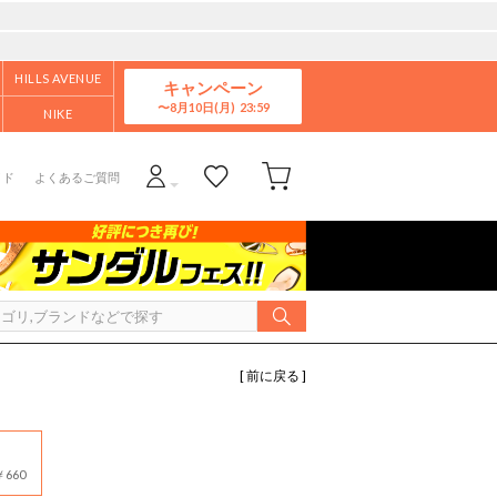
HILLS AVENUE
キャンペーン
8月10日(月)
NIKE
イド
よくあるご質問
[ 前に戻る ]
660