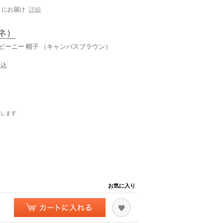
にお届け
詳細
ネ）
ージ ビーニー 帽子 （キャンバスブラウン）
税込
します
お気に入り