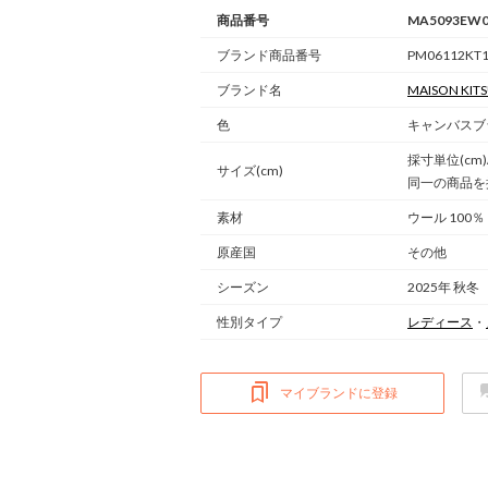
商品番号
MA5093EW0
ブランド商品番号
PM06112KT1
ブランド名
MAISON KIT
色
キャンバスブラ
採寸単位(cm
サイズ(cm)
同一の商品を
素材
ウール 100％
原産国
その他
シーズン
2025年 秋冬
性別タイプ
レディース
・
マイブランドに登録