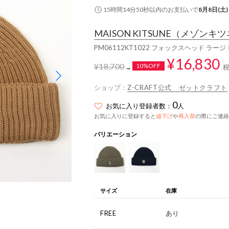
15時間14分50秒
以内
のお支払いで
8月8日(土)
MAISON KITSUNE
（メゾンキツ
PM06112KT1022 フォックスヘッド ラ
¥16,830
¥18,700
10%OFF
→
ショップ：
Z-CRAFT公式 ゼットクラフト
0
お気に入り登録者数：
人
お気に入りに登録すると
値下げ
や
再入荷
の際にご連絡
バリエーション
サイズ
在庫
FREE
あり