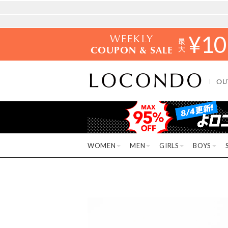
WEEKLY
¥
10
COUPON & SALE
OU
WOMEN
MEN
GIRLS
BOYS