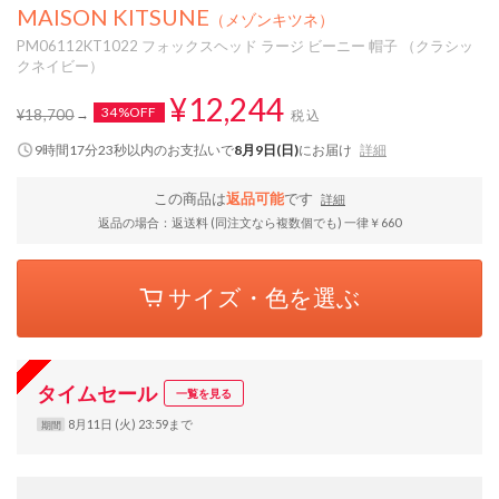
MAISON KITSUNE
（メゾンキツネ）
PM06112KT1022 フォックスヘッド ラージ ビーニー 帽子 （クラシッ
クネイビー）
¥12,244
34%OFF
¥18,700
税込
9時間17分22秒
以内
のお支払いで
8月9日(日)
にお届け
詳細
この商品は
返品可能
です
詳細
返品の場合：返送料 (同注文なら複数個でも) 一律￥660
サイズ・色を選ぶ
タイムセール
一覧を見る
8月11日 (火) 23:59まで
期間