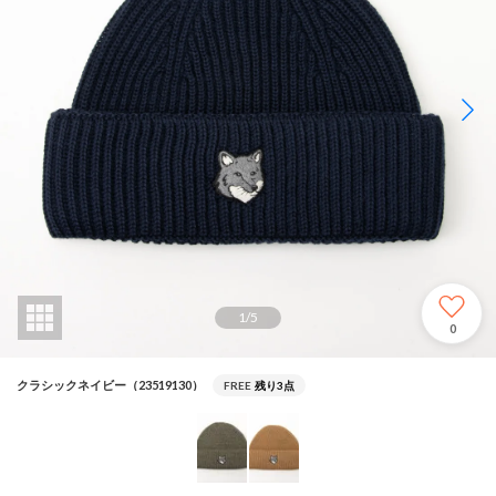
1
/
5
0
クラシックネイビー（23519130）
FREE
残り3点