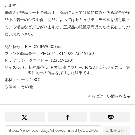
います。
※輸入や検品ルートの都合上、商品によっては箱に痛みがある場合や検
品中の若干のシワや傷、商品によってはセキュリティラベルを切り取っ
ている場合などがございますが、正規品の確認済商品のため安心してお
買い求め下さい。
商品番号
： MA5093EW000965
ブランド商品番号
： PM06112KT1022 23519130
色
： クラシックネイビー（23519130）
サイズ(cm)
： 採寸単位(cm)/内径/高さフリー/46/20※上記サイズは、実
際に同一の商品を採寸した結果です。
素材
： ウール 100％
原産国
： その他
さらに詳しい情報を表示
URLをコピー