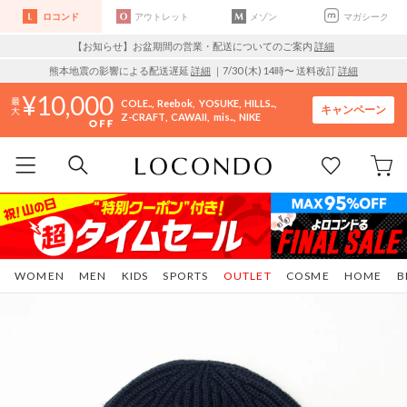
ロコンド
アウトレット
メゾン
マガシーク
【お知らせ】お盆期間の営業・配送についてのご案内
詳細
熊本地震の影響による配送遅延
詳細
｜7/30 (木) 14時〜 送料改訂
詳細
10,000
COLE..
Reebok
YOSUKE
HILLS..
キャンペーン
Z-CRAFT
CAWAII
mis..
NIKE
WOMEN
MEN
KIDS
SPORTS
OUTLET
COSME
HOME
B