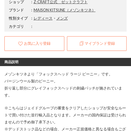
ショップ
：
Z-CRAFT公式 ゼットクラフト
ブランド
：
MAISON KITSUNE
（メゾンキツネ）
性別タイプ
：
レディース
・
メンズ
カテゴリ
：
お気に入り登録
マイブランド登録
商品説明
メゾンキツネより「フォックスヘッド ラージ ビーニー」です。
バージンウール製のビーニー。
折り返し部分にグレイフォックスヘッドの刺繍パッチが施されていま
す。
※こちらはジェイドグループの審査をクリアしたショップが安全なルー
トで買い付けた並行輸入品となります。メーカーの国内保証は受けられ
ませんので予め御了承下さい。
※デッドストック品などの場合、メーカー正規価格と異なる場合もござ