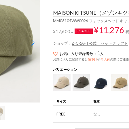
MAISON KITSUNE
（メゾンキツ
MM06104WW0096 フォックスヘッド キ
¥11,276
¥17,600
35%OFF
→
ショップ：
Z-CRAFT公式 ゼットクラフト
1
お気に入り登録者数：
人
お気に入りに登録すると
値下げ
や
再入荷
の際にご連絡
バリエーション
サイズ
在庫
FREE
なし