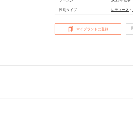
シーズン
2025年 秋冬
性別タイプ
レディース
・
マイブランドに登録
ム