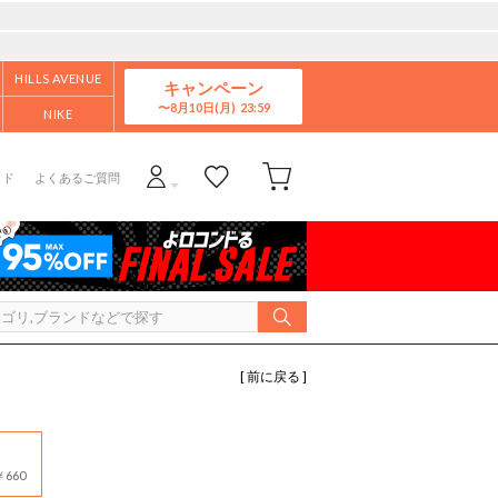
HILLS AVENUE
キャンペーン
8月10日(月)
NIKE
イド
よくあるご質問
[ 前に戻る ]
660