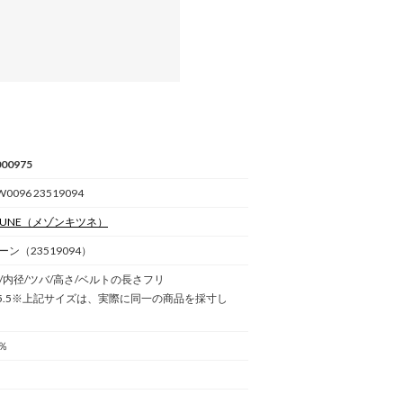
00975
0096 23519094
SUNE
（メゾンキツネ）
ン（23519094）
)/内径/ツバ/高さ/ベルトの長さフリ
10/15.5※上記サイズは、実際に同一の商品を採寸し
％