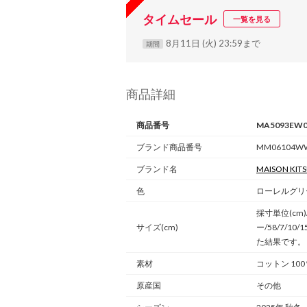
タイムセール
一覧を見る
8月11日 (火) 23:59まで
期間
商品詳細
商品番号
MA5093EW0
ブランド商品番号
MM06104WW
ブランド名
MAISON KIT
色
ローレルグリー
採寸単位(cm
サイズ(cm)
ー/58/7/
た結果です。
素材
コットン 100
原産国
その他