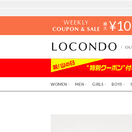
WEEKLY
¥
10
COUPON & SALE
OU
WOMEN
MEN
GIRLS
BOYS