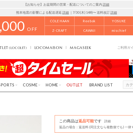
【お知らせ】お盆期間の営業・配送についてのご案内
詳細
熊本地震の影響による配送遅延
詳細
｜7/30 (木) 14時〜 送料改訂
詳細
,000
COLE HAAN
Reebok
YOSUKE
OFF
Z-CRAFT
CAWAII
mischief
TLET
LOCOMAISON
MAGASEEK
(LOCOLET)
ご利用ガ
SPORTS
COSME
HOME
OUTLET
BRAND LIST
この商品は
返品可能
です
詳細
返品の場合：返送料 (同注文なら複数個でも) 一律￥