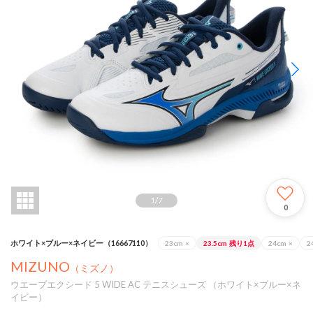
1
/
7
0
ホワイト×ブルー×ネイビー（16667110）
23cm
×
23.5cm
残り1点
24cm
×
2
MIZUNO
（ミズノ）
ウエーブエクシード 5 WIDE AC テニスシューズ （ホワイト×ブルー×ネ
イビー）