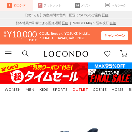
ロコンド
アウトレット
メゾン
マガシーク
【お知らせ】お盆期間の営業・配送についてのご案内
詳細
熊本地震の影響による配送遅延
詳細
｜7/30 (木) 14時〜 送料改訂
詳細
10,000
COLE..
Reebok
YOSUKE
HILLS..
キャンペーン
Z-CRAFT
CAWAII
mis..
NIKE
WOMEN
MEN
KIDS
SPORTS
OUTLET
COSME
HOME
B