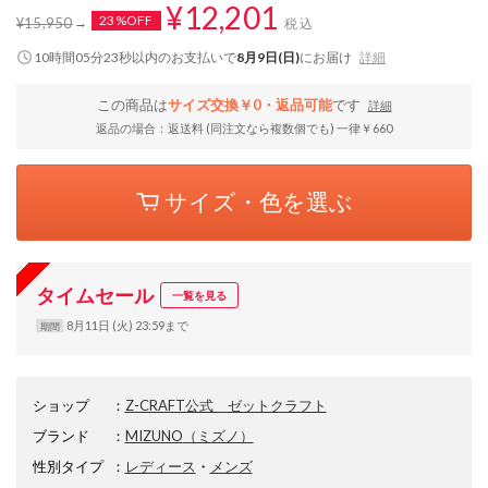
¥12,201
23%OFF
¥15,950
税込
10時間05分22秒
以内
のお支払いで
8月9日(日)
にお届け
詳細
この商品は
サイズ交換￥0・返品可能
です
詳細
返品の場合：返送料 (同注文なら複数個でも) 一律￥660
サイズ・色を選ぶ
タイムセール
一覧を見る
8月11日 (火) 23:59まで
期間
ショップ
：
Z-CRAFT公式 ゼットクラフト
ブランド
：
MIZUNO
（ミズノ）
性別タイプ
：
レディース
・
メンズ