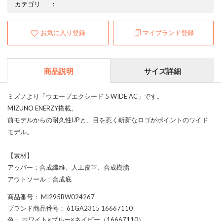
カテゴリ
：
お気に入り登録
マイブランド登録
商品説明
サイズ詳細
ミズノより「ウエーブエクシード 5 WIDE AC」です。
MIZUNO ENERZY搭載。
前モデルからの耐久性UPと、目を惹く斬新なロゴがポイントのワイド
モデル。
【素材】
アッパー：合成繊維、人工皮革、合成樹脂
アウトソール：合成底
商品番号
： MI295BW024267
ブランド商品番号
： 61GA2315 16667110
色
： ホワイト×ブルー×ネイビー（16667110）