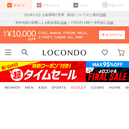
ロコンド
アウトレット
メゾン
マガシーク
【お知らせ】お盆期間の営業・配送についてのご案内
詳細
熊本地震の影響による配送遅延
詳細
｜7/30 (木) 14時〜 送料改訂
詳細
10,000
COLE..
Reebok
YOSUKE
HILLS..
キャンペーン
Z-CRAFT
CAWAII
mis..
NIKE
WOMEN
MEN
KIDS
SPORTS
OUTLET
COSME
HOME
B