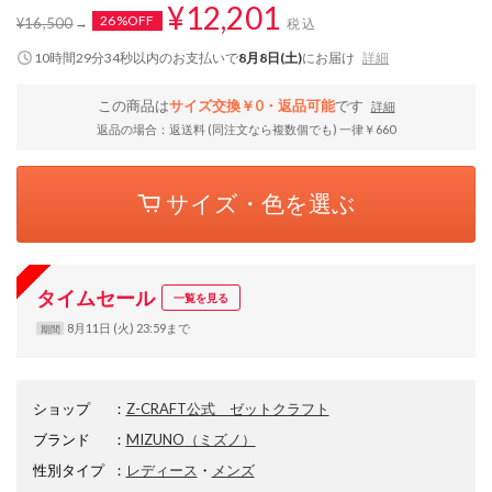
¥12,201
26%OFF
¥16,500
税込
10時間29分33秒
以内
のお支払いで
8月8日(土)
にお届け
詳細
この商品は
サイズ交換￥0・返品可能
です
詳細
返品の場合：返送料 (同注文なら複数個でも) 一律￥660
サイズ・色を選ぶ
タイムセール
一覧を見る
8月11日 (火) 23:59まで
期間
ショップ
：
Z-CRAFT公式 ゼットクラフト
ブランド
：
MIZUNO
（ミズノ）
性別タイプ
：
レディース
・
メンズ