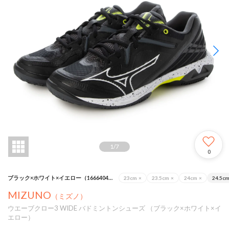
1
/
7
0
ブラック×ホワイト×イエロー（16664040）
23cm
×
23.5cm
×
24cm
×
24.5c
MIZUNO
（ミズノ）
ウエーブクロー3 WIDE バドミントンシューズ （ブラック×ホワイト×イ
エロー）