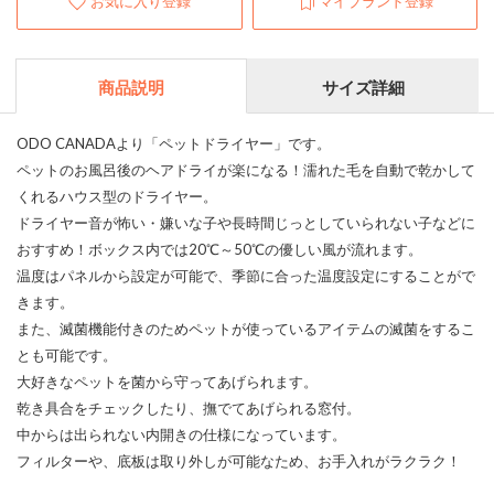
お気に入り登録
マイブランド登録
商品説明
サイズ詳細
ODO CANADAより「ペットドライヤー」です。
ペットのお風呂後のヘアドライが楽になる！濡れた毛を自動で乾かして
くれるハウス型のドライヤー。
ドライヤー音が怖い・嫌いな子や長時間じっとしていられない子などに
おすすめ！ボックス内では20℃～50℃の優しい風が流れます。
温度はパネルから設定が可能で、季節に合った温度設定にすることがで
きます。
また、滅菌機能付きのためペットが使っているアイテムの滅菌をするこ
とも可能です。
大好きなペットを菌から守ってあげられます。
乾き具合をチェックしたり、撫でてあげられる窓付。
中からは出られない内開きの仕様になっています。
フィルターや、底板は取り外しが可能なため、お手入れがラクラク！