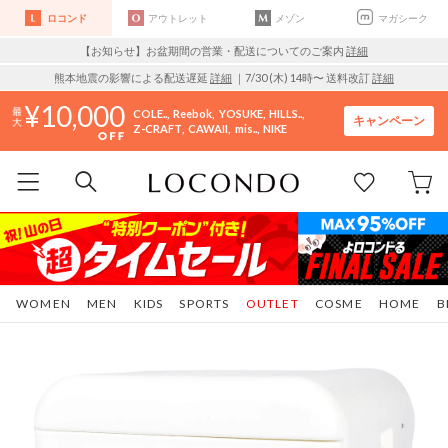
ロコンド
アウトレット
メゾン
マガシーク
【お知らせ】お盆期間の営業・配送についてのご案内
詳細
熊本地震の影響による配送遅延
詳細
｜7/30 (木) 14時〜 送料改訂
詳細
10,000
COLE..
Reebok
YOSUKE
HILLS..
キャンペーン
Z-CRAFT
CAWAII
mis..
NIKE
WOMEN
MEN
KIDS
SPORTS
OUTLET
COSME
HOME
B