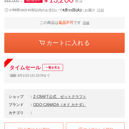
80%OFF
¥66,000
税込
17時間18分45秒
以内
のお支払いで
8月11日(火)
にお届け
詳細
この商品は
返品不可
です
詳細
カートに入れる
タイムセール
一覧を見る
8月11日 (火) 23:59まで
期間
ショップ
：
Z-CRAFT公式 ゼットクラフト
ブランド
：
ODO CANADA
（オド カナダ）
カテゴリ
：