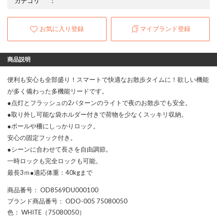
カテゴリ
：
お気に入り登録
マイブランド登録
商品説明
便利も安心も全部盛り！スマートで快適なお散歩タイムに！欲しい機能
が多く備わった多機能リードです。
●点灯とフラッシュの2パターンのライトで夜のお散歩でも安全。
●取り外し可能な袋ホルダー付きで荷物を少なくスッキリ収納。
●ポールや柵にしっかりロック。
安心の固定フック付き。
●シーンに合わせて長さを自由調節。
一時ロックも完全ロックも可能。
最長3ｍ●適応体重：40kgまで
商品番号
： OD8569DU000100
ブランド商品番号
： ODO-005 75080050
色
： WHITE（75080050）