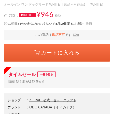
オールイン ワン ドッグリード WHITE 【返品不可商品】 （WHITE）
¥946
80%OFF
¥4,730
税込
10時間31分03秒
以内
のお支払いで
8月10日(月)
にお届け
詳細
この商品は
返品不可
です
詳細
カートに入れる
タイムセール
一覧を見る
8月11日 (火) 23:59まで
期間
ショップ
：
Z-CRAFT公式 ゼットクラフト
ブランド
：
ODO CANADA
（オド カナダ）