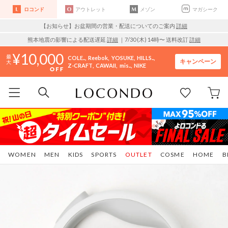
ロコンド
アウトレット
メゾン
マガシーク
【お知らせ】お盆期間の営業・配送についてのご案内
詳細
熊本地震の影響による配送遅延
詳細
｜7/30 (木) 14時〜 送料改訂
詳細
10,000
COLE..
Reebok
YOSUKE
HILLS..
キャンペーン
Z-CRAFT
CAWAII
mis..
NIKE
WOMEN
MEN
KIDS
SPORTS
OUTLET
COSME
HOME
B