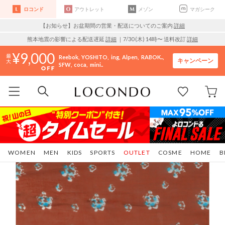
ロコンド
アウトレット
メゾン
マガシーク
【お知らせ】お盆期間の営業・配送についてのご案内
詳細
熊本地震の影響による配送遅延
詳細
｜7/30 (木) 14時〜 送料改訂
詳細
9,000
Reebok
YOSHITO
ing
Alpen
RABOK..
キャンペーン
SFW
coca
mini..
WOMEN
MEN
KIDS
SPORTS
OUTLET
COSME
HOME
B