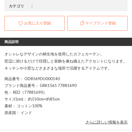
カテゴリ
：
お気に入り登録
マイブランド登録
商品説明
オシャレなデザインの柄生地を使用したカフェカーテン。
窓辺に掛けるだけで目隠しと装飾を兼ね備えたアクセントになります。
キッチンや小窓などさまざまな場所で活躍するアイテムです。
商品番号
： OD8569DU000140
ブランド商品番号
： GRK1565 77881690
色
： RED（77881690）
サイズ(cm)
： 約150cm×約85cm
素材
： コットン100%
原産国
： インド
さらに詳しい情報を表示