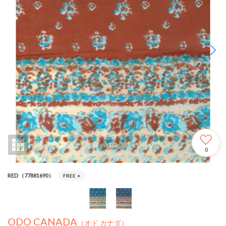
1
/
3
0
RED（77881690）
FREE
○
ODO CANADA
（オド カナダ）