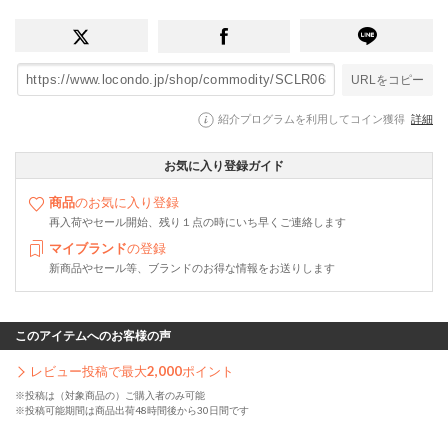
URLをコピー
紹介プログラムを利用してコイン獲得
詳細
お気に入り登録ガイド
商品
のお気に入り登録
再入荷やセール開始、残り１点の時にいち早くご連絡します
マイブランド
の登録
新商品やセール等、ブランドのお得な情報をお送りします
このアイテムへのお客様の声
レビュー投稿で最大
2,000
ポイント
※投稿は（対象商品の）ご購入者のみ可能
※投稿可能期間は商品出荷48時間後から30日間です