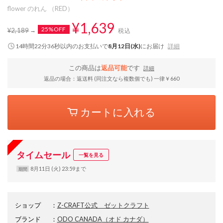
flower のれん （RED）
¥1,639
25%OFF
¥2,189
税込
14時間22分35秒
以内
のお支払いで
8月12日(水)
にお届け
詳細
この商品は
返品可能
です
詳細
返品の場合：返送料 (同注文なら複数個でも) 一律￥660
カートに入れる
タイムセール
一覧を見る
8月11日 (火) 23:59まで
期間
ショップ
：
Z-CRAFT公式 ゼットクラフト
ブランド
：
ODO CANADA
（オド カナダ）