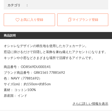
カテゴリ
：
お気に入り登録
マイブランド登録
商品説明
オシャレなデザインの柄生地を使用したカフェカーテン。
窓辺に掛けるだけで目隠しと装飾を兼ね備えたアクセントになります。
キッチンや小窓などさまざまな場所で活躍するアイテムです。
商品番号
： OD8569DU000141
ブランド商品番号
： GRK1565 77881692
色
： NAVY（77881692）
サイズ(cm)
： 約150cm×約85cm
素材
： コットン100%
原産国
： インド
さらに詳しい情報を表示