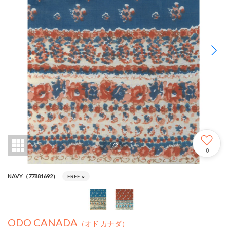
1
/
2
0
NAVY（77881692）
FREE
○
ODO CANADA
（オド カナダ）