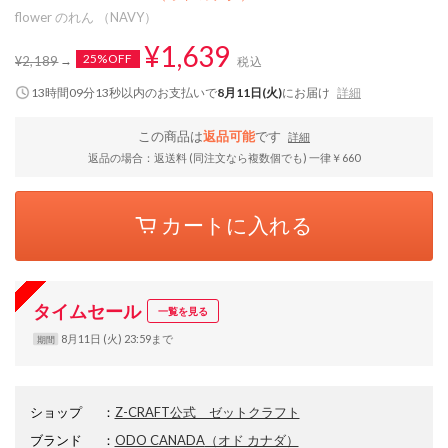
flower のれん （NAVY）
¥1,639
25%OFF
¥2,189
税込
13時間09分12秒
以内
のお支払いで
8月11日(火)
にお届け
詳細
この商品は
返品可能
です
詳細
返品の場合：返送料 (同注文なら複数個でも) 一律￥660
カートに入れる
タイムセール
一覧を見る
8月11日 (火) 23:59まで
期間
ショップ
：
Z-CRAFT公式 ゼットクラフト
ブランド
：
ODO CANADA
（オド カナダ）