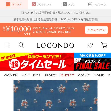
ロコンド
アウトレット
メゾン
マガシーク
【お知らせ】お盆期間の営業・配送についてのご案内
詳細
熊本地震の影響による配送遅延
詳細
｜7/30 (木) 14時〜 送料改訂
詳細
10,000
COLE..
Reebok
YOSUKE
HILLS..
キャンペーン
Z-CRAFT
CAWAII
mis..
NIKE
WOMEN
MEN
KIDS
SPORTS
OUTLET
COSME
HOME
B