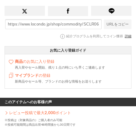
URLをコピー
紹介プログラムを利用してコイン獲得
詳細
お気に入り登録ガイド
商品
のお気に入り登録
再入荷やセール開始、残り１点の時にいち早くご連絡します
マイブランド
の登録
新商品やセール等、ブランドのお得な情報をお送りします
このアイテムへのお客様の声
レビュー投稿で最大
2,000
ポイント
※投稿は（対象商品の）ご購入者のみ可能
※投稿可能期間は商品出荷48時間後から30日間です